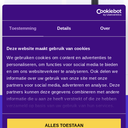
HP/Poly SYNC 20+ USB-
Bose L1 compact system
C/BT600C (Teams) Smart
Toestemming
Details
Over
Speakerphone
Excl. BTW:
Excl. BTW:
IN WINKELWAGEN
IN WINK
€ 169,95
€ 784,30
Deze website maakt gebruik van cookies
1 op voorraad
1 op voorraad
We gebruiken cookies om content en advertenties te
personaliseren, om functies voor social media te bieden
en om ons websiteverkeer te analyseren. Ook delen we
informatie over uw gebruik van onze site met onze
partners voor social media, adverteren en analyse. Deze
partners kunnen deze gegevens combineren met andere
informatie die u aan ze heeft verstrekt of die ze hebben
Alle audiovisuele producten voor
verzameld op basis van uw gebruik van hun services.
een optimaal ingerichte
werkomgeving
ALLES TOESTAAN