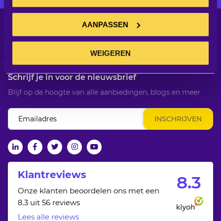
Klantenservice
AANPASSEN
Informatie
WEIGEREN
Schrijf je in voor de nieuwsbrief
Blijf op de hoogte van alle aanbiedingen, blogs en meer
Abonneer
INSCHRIJVEN
u
op
onze
linkedin
facebook
twitter
Instagram
Youtube
nieuwsbrief
Klantreviews
8.
3
Onze klanten beoordelen ons met een
8.3 uit 56 reviews
Lees alle reviews