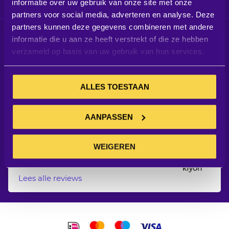
informatie over uw gebruik van onze site met onze
Informatie
partners voor social media, adverteren en analyse. Deze
partners kunnen deze gegevens combineren met andere
Schrijf je in voor de nieuwsbrief
informatie die u aan ze heeft verstrekt of die ze hebben
Blijf op de hoogte van alle aanbiedingen, blogs en meer
verzameld op basis van uw gebruik van hun services.
Abonneer
INSCHRIJVEN
u
ALLES TOESTAAN
op
onze
linkedin
facebook
twitter
Instagram
Youtube
AANPASSEN
nieuwsbrief
Klantreviews
8.
3
WEIGEREN
Onze klanten beoordelen ons met een
8.3 uit 56 reviews
Lees alle reviews