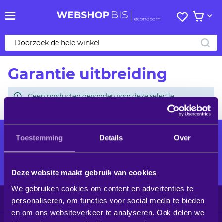
Mijn
Bekijk 
verlanglij
ZO
Garantie uitbreiding
Geen producten gevonden voor deze selectie.
Toestemming
Details
Over
Alle audiovisuele producten voor
een optimaal ingerichte
werkomgeving
Deze website maakt gebruik van cookies
We gebruiken cookies om content en advertenties te
Klantenservice
personaliseren, om functies voor social media te bieden
en om ons websiteverkeer te analyseren. Ook delen we