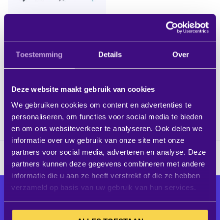
User & admin training –
intake on site
Toestemming
Details
Over
Excl. BTW:
IN WINKELWAGEN
€ 449,00
Deze website maakt gebruik van cookies
verwachte levertijd 3-7
werkdagen
We gebruiken cookies om content en advertenties te
personaliseren, om functies voor social media te bieden
en om ons websiteverkeer te analyseren. Ook delen we
informatie over uw gebruik van onze site met onze
partners voor social media, adverteren en analyse. Deze
partners kunnen deze gegevens combineren met andere
informatie die u aan ze heeft verstrekt of die ze hebben
verzameld op basis van uw gebruik van hun services.
Alle audiovisuele producten voor
een optimaal ingerichte
werkomgeving