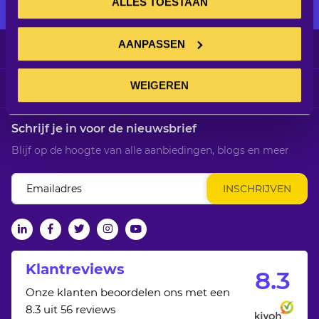
ALLES TOESTAAN
AANPASSEN
Klantenservice
WEIGEREN
Informatie
Schrijf je in voor de nieuwsbrief
Blijf op de hoogte van alle aanbiedingen, blogs en meer
Abonneer
INSCHRIJVEN
u
op
onze
linkedin
facebook
twitter
Instagram
Youtube
nieuwsbrief
Klantreviews
8.
3
Onze klanten beoordelen ons met een
8.3 uit 56 reviews