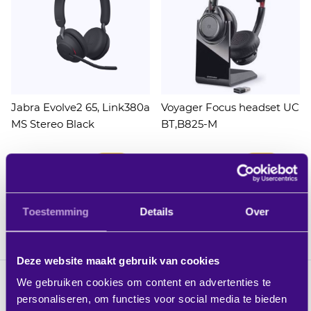
Jabra Evolve2 65, Link380a
Voyager Focus headset UC
MS Stereo Black
BT,B825-M
Excl. BTW:
Excl. BTW:
IN WINKELWAGEN
IN WINK
€ 229,90
€ 324,56
verwachte levertijd 3-7
verwachte levertijd 3-7
werkdagen
werkdagen
Toestemming
Details
Over
Deze website maakt gebruik van cookies
We gebruiken cookies om content en advertenties te
personaliseren, om functies voor social media te bieden
Voordelen gebruik headset