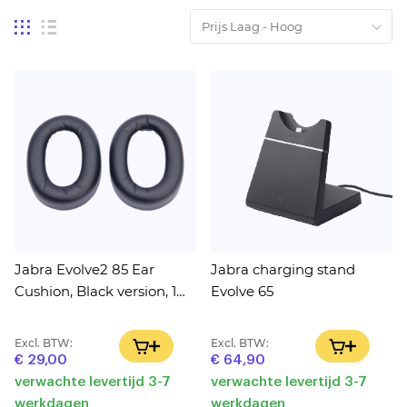
Tonen
Foto-
Lijst
tabel
als
Jabra Evolve2 85 Ear
Jabra charging stand
Cushion, Black version, 1
Evolve 65
pair
Excl. BTW:
Excl. BTW:
IN WINKELWAGEN
IN WINK
€ 29,00
€ 64,90
verwachte levertijd 3-7
verwachte levertijd 3-7
werkdagen
werkdagen