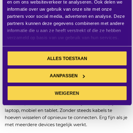
en om ons websiteverkeer te analyseren. Ook delen we
De voordelen van headsets liggen voor de hand. Je
informatie over uw gebruik van onze site met onze
verstaat je gesprekspartner beter en zelf ben je ook
partners voor social media, adverteren en analyse. Deze
beter verstaanbaar. Ook in een lawaaiige
partners kunnen deze gegevens combineren met andere
kantooromgeving of in een callcenter. Je handen
informatie die u aan ze heeft verstrekt of die ze hebben
blijven
tijdens gesprekken
vrij om je computer te
verzameld op basis van uw gebruik van hun services.
bedienen of om iets te noteren.
M
et
een
draadloze
headset kun
je
zelfs
even koffie halen tijdens het
gesprek
of gewoon rondlopen.
Maar een headset is ook
ALLES TOESTAAN
fijn om
bijvoorbeeld een video te kijken op je
laptop
zonder anderen te storen.
AANPASSEN
Multipoint headsets
WEIGEREN
Met een
multipoint
headset gebruik je een headset
flexib
e
l op meerdere apparaten.
Bijvoorbeeld
op je
laptop
, mobiel en tablet. Zonder steeds kabels te
hoeven wisselen of opnieuw te
connecten
.
Erg fijn
als je
met meerdere
devices
tegelijk werkt.