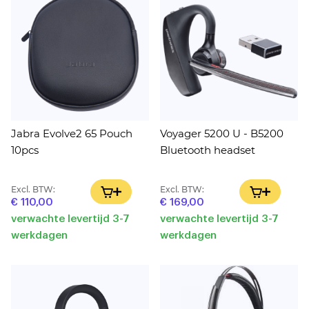
Jabra Evolve2 65 Pouch
Voyager 5200 U - B5200
10pcs
Bluetooth headset
Excl. BTW:
Excl. BTW:
IN WINKELWAGEN
IN WINK
€ 110,00
€ 169,00
verwachte levertijd 3-7
verwachte levertijd 3-7
werkdagen
werkdagen