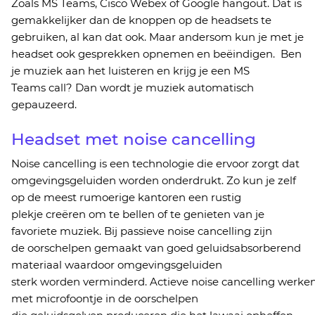
Zoals MS Teams,
Cisco
Webex
of Google
hang
o
ut
.
Dat is
gemakkelijker dan de knoppen op de headsets te
gebruiken, al kan dat ook. Maar andersom kun je met je
headset ook gesprekken opnemen en
beëindigen
.
Ben
je muziek aan het luisteren en krijg je een MS
Teams
call? Dan wordt je muziek automatisch
gepauzeerd.
Headset met
noise
cancelling
Noise
cancelling
is een technologie die ervoor zorgt dat
omgevingsgeluiden worden onderdrukt. Zo kun je zelf
op de meest rumoerige
kantoren een rustig
plekje
creëren
om te bellen of te
genieten van je
favoriete muziek.
Bij p
assieve
noise
cancelling
zijn
de
oorschelpen gemaakt van
goed geluidsabsorberend
materiaal
waardoor
omgevingsgeluiden
sterk
worden
verminderd.
Actieve
noise
cancelling
werke
met
microfoontje
in de oorschelpen