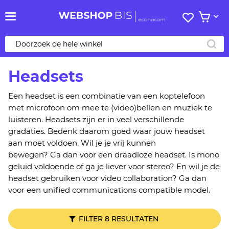
Mijn
Bekijk 
verlanglij
ZO
Headsets
Een headset is een
combinatie van een
koptelefoon
met microfoon
om mee
te
(video)
bellen
en
muziek te
luisteren.
Headsets zijn er in veel verschillende
gradaties.
Bedenk
daarom goed waar jouw headset
aan moet voldoen.
Wil je je vrij kunnen
bewegen?
Ga
dan voor een draadloze headset.
Is mono
geluid voldoende of ga je liever voor
stereo? En
wil je
de
headset
gebruiken voor
video
collaboration
? Ga dan
voor een
unified
communications
compatible
model
.
FILTER 8 RESULTATEN