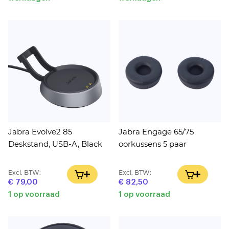
Jabra Evolve2 85
Jabra Engage 65/75
Deskstand, USB-A, Black
oorkussens 5 paar
Excl. BTW:
Excl. BTW:
IN WINKELWAGEN
IN WINK
€ 79,00
€ 82,50
1 op voorraad
1 op voorraad