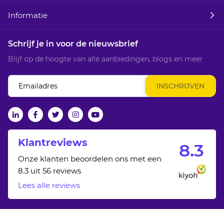
Informatie
Schrijf je in voor de nieuwsbrief
Blijf op de hoogte van alle aanbiedingen, blogs en meer
Abonneer
INSCHRIJVEN
u
op
onze
linkedin
facebook
twitter
Instagram
Youtube
nieuwsbrief
Klantreviews
8.
3
Onze klanten beoordelen ons met een
8.3 uit 56 reviews
Lees alle reviews