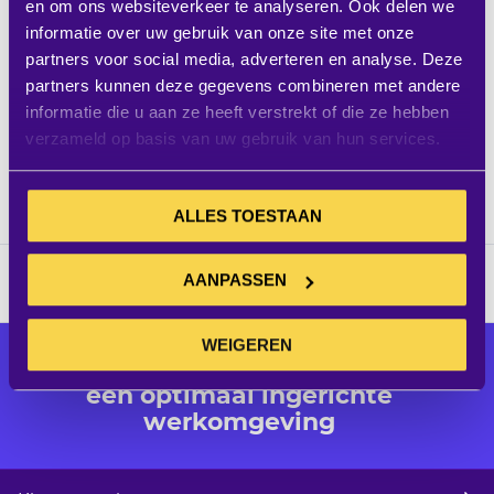
en om ons websiteverkeer te analyseren. Ook delen we
Barco ClickShare
informatie over uw gebruik van onze site met onze
Conference CX-50 Gen2
partners voor social media, adverteren en analyse. Deze
partners kunnen deze gegevens combineren met andere
informatie die u aan ze heeft verstrekt of die ze hebben
Excl. BTW:
IN WINKELWAGEN
€ 3.450,00
verzameld op basis van uw gebruik van hun services.
9 op voorraad
ALLES TOESTAAN
AANPASSEN
WEIGEREN
Alle audiovisuele producten voor
een optimaal ingerichte
werkomgeving