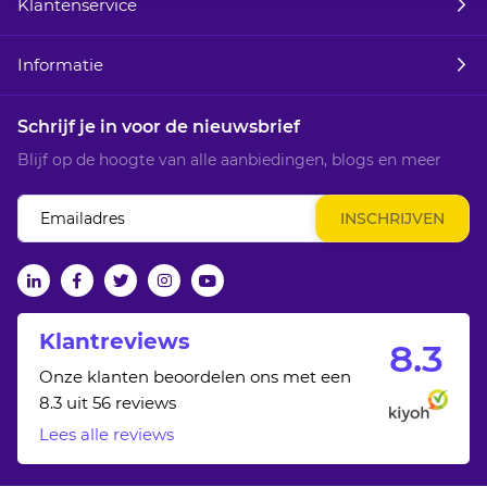
Klantenservice
Informatie
Schrijf je in voor de nieuwsbrief
Blijf op de hoogte van alle aanbiedingen, blogs en meer
Abonneer
INSCHRIJVEN
u
op
onze
linkedin
facebook
twitter
Instagram
Youtube
nieuwsbrief
Klantreviews
8.
3
Onze klanten beoordelen ons met een
8.3 uit 56 reviews
Lees alle reviews