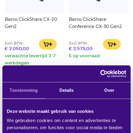
Barco ClickShare CX-20
Barco ClickShare
Gen2
Conference CX-30 Gen2
Excl. BTW:
Excl. BTW:
IN WINKELWAGEN
IN WINK
€ 2.050,00
€ 2.575,00
verwachte levertijd 3-7
5 op voorraad
werkdagen
Toestemming
Details
Over
Deze website maakt gebruik van cookies
We gebruiken cookies om content en advertenties te
personaliseren, om functies voor social media te bieden