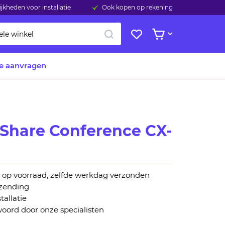
jkheden voor installatie
Ook kopen op rekening
ZOEK
Mijn
Bekijk winkelwage
verlanglijst
te aanvragen
kShare Conference CX-
n op voorraad, zelfde werkdag verzonden
rzending
tallatie
oord door onze specialisten