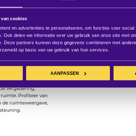
t een enkele USB-C-
m in de kamer om het
oer naar het
 van cookies
voldoen aan regelgeving
ent en advertenties te personaliseren, om functies voor social
rnatief.
. Ook delen we informatie over uw gebruik van onze site met on
e. Deze partners kunnen deze gegevens combineren met andere i
erzameld op basis van uw gebruik van hun services.
hoe je met je collega’s
50 biedt ondersteuning
rekspartners naast
AANPASSEN
 zijn externe
deringen. Dit zorgt voor
 de vergadering,
ruimte. Profiteer van
an de ruimteweergave,
steuning.