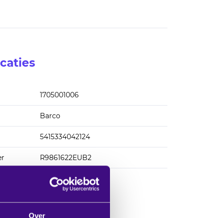
caties
1705001006
Barco
5415334042124
er
R9861622EUB2
Over