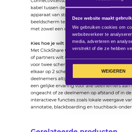
Connectiviteitsopties zijn vereenvoudigd, me
kabel tussen de base unit en het beeldscher
apparaat van stroom te voorzien en video-uitv
Deze website maakt gebruik
beeldscherm te sturen. IT-managers kunnen 
We gebruiken cookies om cont
met zowel een draadloos als een bekabeld alte
websiteverkeer te analyseren
media, adverteren en analys
Kies hoe je wilt samenwerken
verstrekt of die ze hebben v
Met ClickShare CX-50 2e generatie kies je zelf 
of partners wilt samenwerken. ClickShare CX-
voor twee schermen, waarbij content en gesp
WEIGEREN
elkaar op 2 schermen worden weergegeven. Zo
deelnemers altijd zichtbaar tijdens videoverga
een gelijke ervaring voor alle deelnemers aan
ongeacht of ze deelnemen op afstand of in de 
interactieve functies zoals lokale weergave v
annotatie, blackboarding en touchback-onder
Gerelateerde producten