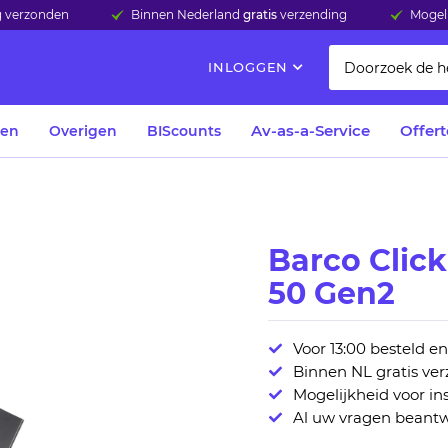
ag verzonden
Binnen Nederland
gratis
verzending
Mogeli
INLOGGEN
Av-as-a-Service
Offer
len
Overigen
BIScounts
Barco Clic
50 Gen2
Voor 13:00 besteld e
Binnen NL gratis ve
Mogelijkheid voor ins
Al uw vragen beantw