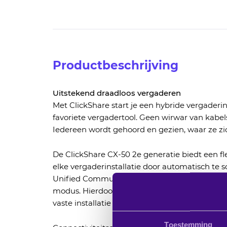
Ga
naar
het
begin
Productbeschrijving
van
de
Uitstekend draadloos vergaderen
afbeeldingen-
Met ClickShare start je een hybride vergaderin
gallerij
favoriete vergadertool. Geen wirwar van kabe
Iedereen wordt gehoord en gezien, waar ze zi
De ClickShare CX-50 2e generatie biedt een fl
elke vergaderinstallatie door automatisch te 
Unified Communications-modus en de Bring
modus. Hierdoor kunnen gebruikers eenvoudi
vaste installatie en andere videoconferencing
Toestemming