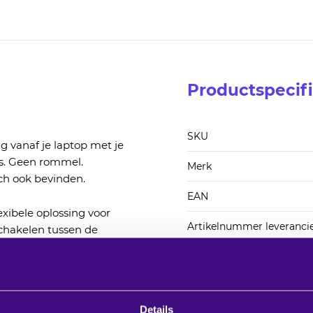
Productspecifi
SKU
g vanaf je laptop met je
ls. Geen rommel.
Merk
ch ook bevinden.
EAN
exibele oplossing voor
Artikelnummer leveranci
schakelen tussen de
 Your Own Meeting-
g schakelen tussen de
oplossingen.
Details