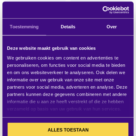
Projecta HomeScreen
HomeScreen 166x256cm
151x256cm MW 16:9
MW 16:10
Toestemming
Details
Over
Excl. BTW:
Excl. BTW:
IN WINKELWAGEN
IN WINK
€ 689,00
€ 689,00
Deze website maakt gebruik van cookies
verwachte levertijd 3-7
verwachte levertijd 3-7
We gebruiken cookies om content en advertenties te
werkdagen
werkdagen
personaliseren, om functies voor social media te bieden
en om ons websiteverkeer te analyseren. Ook delen we
informatie over uw gebruik van onze site met onze
partners voor social media, adverteren en analyse. Deze
partners kunnen deze gegevens combineren met andere
informatie die u aan ze heeft verstrekt of die ze hebben
verzameld op basis van uw gebruik van hun services.
ALLES TOESTAAN