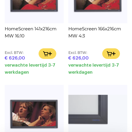
HomeScreen 141x216cm
HomeScreen 166x216cm
MW 16:10
MW 4:3
Excl. BTW:
Excl. BTW:
IN WINKELWAGEN
IN WINK
€ 626,00
€ 626,00
verwachte levertijd 3-7
verwachte levertijd 3-7
werkdagen
werkdagen