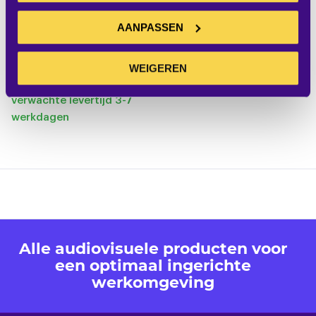
HomeScreen Deluxe
AANPASSEN
150x240 HD Progressive
0.9
WEIGEREN
Excl. BTW:
IN WINKELWAGEN
€ 970,00
verwachte levertijd 3-7
werkdagen
Alle audiovisuele producten voor
een optimaal ingerichte
werkomgeving