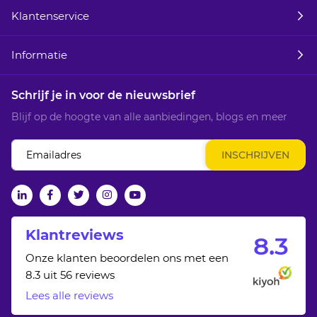
Klantenservice
Informatie
Schrijf je in voor de nieuwsbrief
Blijf op de hoogte van alle aanbiedingen, blogs en meer
Abonneer
INSCHRIJVEN
u
op
onze
linkedin
facebook
twitter
Instagram
Youtube
nieuwsbrief
Klantreviews
8.
3
Onze klanten beoordelen ons met een
8.3 uit 56 reviews
Lees alle reviews