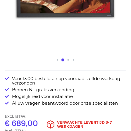
Ga
Voor 13:00 besteld en op voorraad, zelfde werkdag
naar
verzonden
het
Binnen NL gratis verzending
begin
Mogelijkheid voor installatie
van
Al uw vragen beantwoord door onze specialisten
de
afbeeldingen-
Excl. BTW:
gallerij
€ 689,00
VERWACHTE LEVERTIJD 3-7
WERKDAGEN