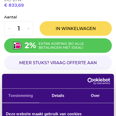
Incl. BTW:
€ 833,69
Aantal
VERLAAG
VERHOOG
IN WINKELWAGEN
2%
EXTRA KORTING BIJ ALLE
BETALINGEN MET IDEAL!
MEER STUKS? VRAAG OFFERTE AAN
Op verlanglijstje
Productbeschrijving
Toestemming
Details
Over
- Het aluminium frame van de HomeScreen heeft een
Deze website maakt gebruik van cookies
matzwarte afwerking.