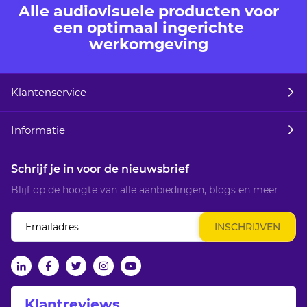
Alle audiovisuele producten voor
een optimaal ingerichte
werkomgeving
Klantenservice
Informatie
Schrijf je in voor de nieuwsbrief
Blijf op de hoogte van alle aanbiedingen, blogs en meer
Abonneer
INSCHRIJVEN
u
op
onze
linkedin
facebook
twitter
Instagram
Youtube
nieuwsbrief
Klantreviews