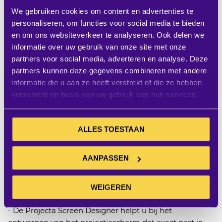
- Het frame (8 cm breed en 3 cm diep) heeft een schuin
We gebruiken cookies om content en advertenties te
aflopende binnenzijde, wat schaduwvorming in het
personaliseren, om functies voor social media te bieden
beeld vermindert
en om ons websiteverkeer te analyseren. Ook delen we
- Het frame en projectiedoek kunnen volgens uw
informatie over uw gebruik van onze site met onze
wensen op maat gemaakt worden.
partners voor social media, adverteren en analyse. Deze
- Het projectiedoek is extreem vlak en daardoor
partners kunnen deze gegevens combineren met andere
geschikt voor alle typen data- en videoprojectie.
informatie die u aan ze heeft verstrekt of die ze hebben
- Het frame is eenvoudig te monteren.
verzameld op basis van uw gebruik van hun services.
- Het projectiedoek wordt aan de achterzijde met
klittenband aan het frame bevestigd.
- Inkorten van het frame en projectiedoek voor frame
ALLES TOESTAAN
projectieschermen. Het frame en het projectiedoek van
een vast spanscherm kan aan uw wensen aangepast
AANPASSEN
worden.
- Het frame van een frame projectiescherm in een
andere RAL-kleur spuiten. We kunnen het frame van
WEIGEREN
een frame scherm in iedere gewenste kleur spuiten.
- De Projecta Screen Designer helpt u bij het