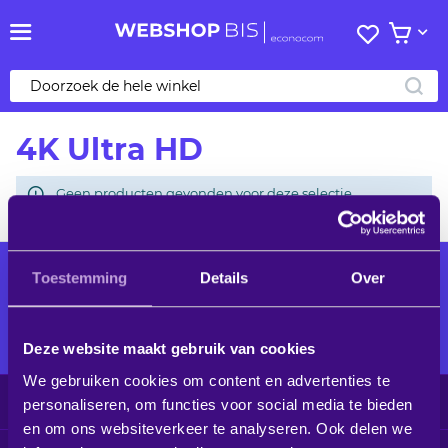
Mijn
Bekijk 
verlanglij
ZO
4K Ultra HD
Geen producten gevonden voor deze selectie.
Toestemming
Details
Over
Alle audiovisuele producten voor
een optimaal ingerichte
werkomgeving
Deze website maakt gebruik van cookies
We gebruiken cookies om content en advertenties te
Klantenservice
personaliseren, om functies voor social media te bieden
en om ons websiteverkeer te analyseren. Ook delen we