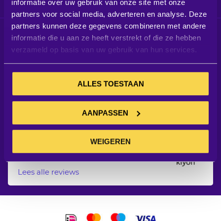
informatie over uw gebruik van onze site met onze
Informatie
partners voor social media, adverteren en analyse. Deze
partners kunnen deze gegevens combineren met andere
Schrijf je in voor de nieuwsbrief
informatie die u aan ze heeft verstrekt of die ze hebben
Blijf op de hoogte van alle aanbiedingen, blogs en meer
verzameld op basis van uw gebruik van hun services.
Abonneer
INSCHRIJVEN
u
ALLES TOESTAAN
op
onze
linkedin
facebook
twitter
Instagram
Youtube
AANPASSEN
nieuwsbrief
Klantreviews
8.
3
WEIGEREN
Onze klanten beoordelen ons met een
8.3 uit 56 reviews
Lees alle reviews