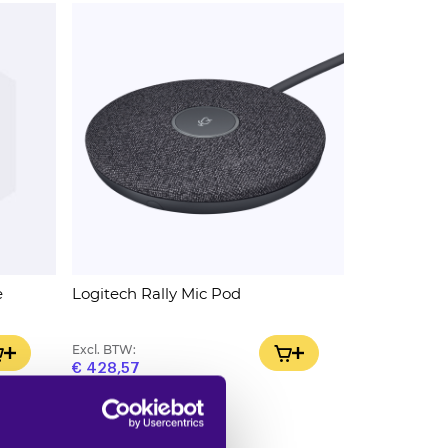
e
Logitech Rally Mic Pod
Excl. BTW:
IN WINKELWAGEN
IN WINKELWAGEN
€ 428,57
1 op voorraad