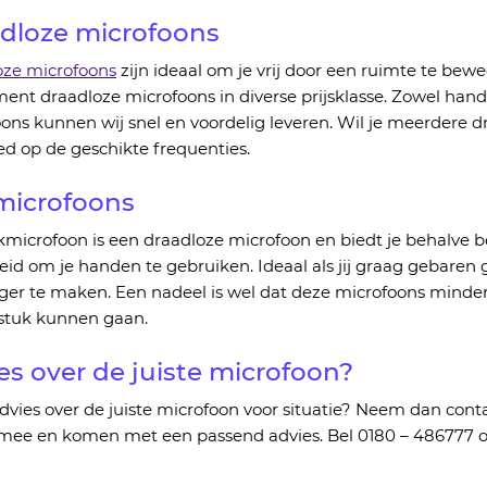
dloze microfoons
oze microfoons
zijn ideaal
om je
vrij door een
ruimte te bew
ment draadloze microfoons in diverse prijsklasse. Zowel han
ons kunnen wij snel en voordelig leveren. Wil
je
meerdere dr
d op de geschikte frequenties.
icrofoon
s
kmicrofoon
is een draadloze microfoon en biedt je behalve
b
heid om je handen te gebruiken. Ideaal als
jij graag
gebaren
g
iger te maken.
Een nadeel is wel dat deze microfoons minder 
 stuk kunnen gaan.
es over de juiste microfoon?
advies over
de juiste
microfoon voor
situatie
? Neem dan conta
mee en komen met een passend advies. Bel 0180 – 486777 of 