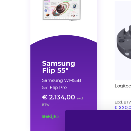
Samsung
Flip 55"
Samsung WM55B
Logitec
55" Flip Pro
€ 2.134,00
excl
Excl. BT
BTW
€ 320,
4 op v
Bekijk