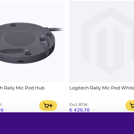
h Rally Mic Pod Hub
Logitech Rally Mic Pod Whit
W:
Excl. BTW:
IN WINKELWAGEN
06
€ 426,76
oorraad
9 op voorraad