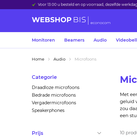
Voor 13:00 u besteld en op voorraad, dezelfde werkd
Monitoren
Beamers
Audio
Videobel
Home
Audio
Microfoons
Mic
Categorie
Draadloze microfoons
Met ee
Bedrade microfoons
geluid 
Vergadermicrofoons
zou da
Speakerphones
een stu
10
prod
Prijs