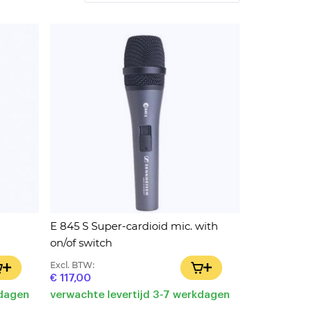
als
E 845 S Super-cardioid mic. with
on/of switch
Excl. BTW:
IN WINKELWAGEN
IN WINKELWAGEN
€ 117,00
kdagen
verwachte levertijd 3-7 werkdagen