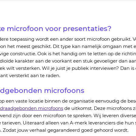
e microfoon voor presentaties?
dere toepassing
wordt
een ander soort microfo
on
gebruikt
.
V
on het meest geschikt. Dit type kan namelijk omgaan met 
vige
constructie.
Ook is
het handig om te letten op de richti
dioïde
karakter
aan de voorkant een stuk gevoeliger dan aa
iek wilt versterken.
Wil je juist je publiek interviewen? Dan i
ant versterkt
aan te raden
.
adgebonden
microfoons
p een vaste locatie binnen
de
organisatie eenvoudig de bes
draadgebonden
microfoons
de uitkomst. Deze microfoons z
wend zijn door een
microfoon
te spreken.
Wij leveren divers
 tarieven.
Uiteraard alleen van A-merk leveranciers die h
u
n 
 Zodat j
ouw verhaal gegarandeerd goed gehoord wordt.