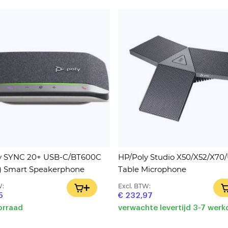
y SYNC 20+ USB-C/BT600C
HP/Poly Studio X50/X52/X70
) Smart Speakerphone
Table Microphone
W:
Excl. BTW:
IN WINKELWAGEN
5
€ 232,97
orraad
verwachte levertijd 3-7 wer