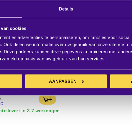
Details
 van cookies
ent en advertenties te personaliseren, om functies voor social
. Ook delen we informatie over uw gebruik van onze site met on
e. Deze partners kunnen deze gegevens combineren met andere i
erzameld op basis van uw gebruik van hun services.
AANPASSEN
3 SET Digital wireless
c set 606-662 MHz
W:
IN WINKELWAGEN
00
te levertijd 3-7 werkdagen