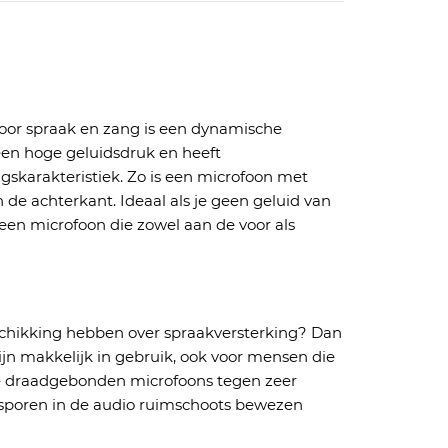
oor spraak en zang is een dynamische
een hoge geluidsdruk en heeft
ngskarakteristiek. Zo
is
een
microfoon met
n de achterkant.
Ideaal als je geen
geluid van
s een microfoon die zowel aan de voor als
chikking hebben over spraakversterking? Dan
ijn
makkelijk in gebruik,
ook voor mensen die
e
draadgebonden
microfoons tegen zeer
sporen in de audio ruimschoots bewezen