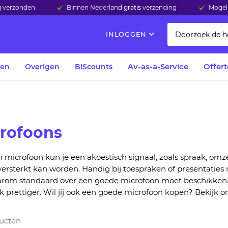
ag verzonden
Binnen Nederland
gratis
verzending
Mogeli
INLOGGEN
Av-as-a-Service
Offer
len
Overigen
BIScounts
rofoons
n
microfoon
kun je
een akoestisch signaal,
zoals
spraak
,
om
z
versterkt kan worden.
Handig bij
toesprak
en
of presentatie
s
arom standaard over een goede microfoon moet beschikken
k prettiger.
Wil jij ook een goede microfoon kopen?
Bekijk o
ucten