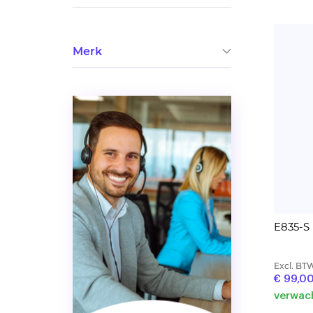
Merk
E835-S
Excl. BT
€ 99,0
verwach