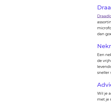
Draa
Draadl
assorti
microfo
dan goe
Nekm
Een ne
de vrij
levend
sneller
Advi
Wil je 
met je 