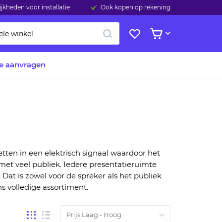
jkheden voor installatie
Ook kopen op rekening
ZOEK
Mijn
Bekijk winkelwage
verlanglijst
te aanvragen
etten
in een elektrisch signaal
waardoor het
met veel publiek
.
Iedere presentatieruimte
.
Dat is zowel voor de spreker als het publiek
ns volledige assortiment.
Tonen
Foto-
Lijst
tabel