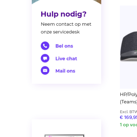
HP/Pol
(Teams
Excl. BT
€ 169,9
1 op vo