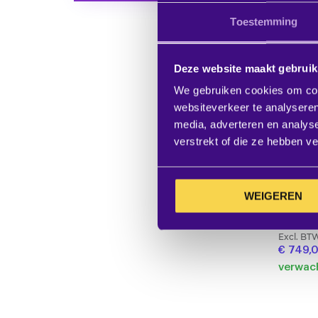
Toestemming
Deze website maakt gebruik
We gebruiken cookies om cont
websiteverkeer te analyseren
media, adverteren en analys
verstrekt of die ze hebben v
WEIGEREN
EW-D ME
headmi
Excl. BT
€ 749,
verwach