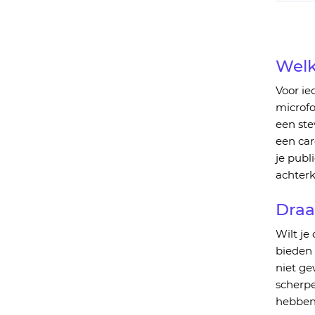
Welk
Voor ie
microfo
een
ste
een
c
ar
je publ
achterk
Dra
Wilt
je
o
bieden
niet
ge
scherpe
hebben.