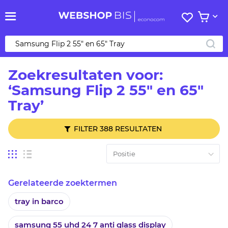
Mijn
Bekijk 
verlanglij
ZO
Zoekresultaten voor:
‘Samsung Flip 2 55" en 65"
Tray’
FILTER 388 RESULTATEN
Tonen
Foto-
Lijst
tabel
als
Gerelateerde zoektermen
tray in barco
samsung 55 uhd 24 7 anti glass display