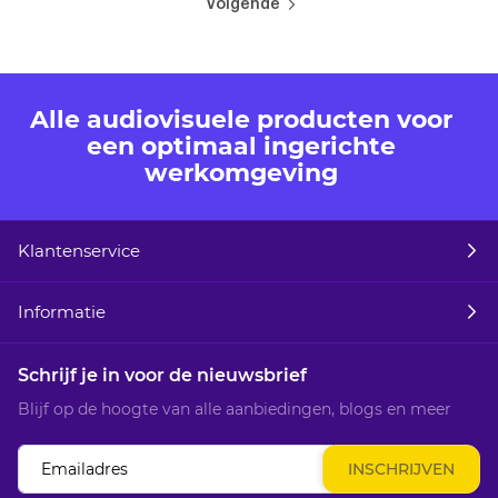
Pagina
Volgende
momenteel
pagina
Alle audiovisuele producten voor
een optimaal ingerichte
werkomgeving
Klantenservice
Informatie
Schrijf je in voor de nieuwsbrief
Blijf op de hoogte van alle aanbiedingen, blogs en meer
Abonneer
INSCHRIJVEN
u