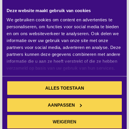
Deze website maakt gebruik van cookies
We gebruiken cookies om content en advertenties te
personaliseren, om functies voor social media te bieden
en om ons websiteverkeer te analyseren. Ook delen we
informatie over uw gebruik van onze site met onze
partners voor social media, adverteren en analyse. Deze
partners kunnen deze gegevens combineren met andere
informatie die u aan ze heeft verstrekt of die ze hebben
verzameld op basis van uw gebruik van hun services.
Samsung OM55B 55"
Samsung 55HAU8000
Window Display
55"Hotel TV
ALLES TOESTAAN
Excl. BTW:
Excl. BTW:
IN WINKELWAGEN
IN WINK
€ 3.730,65
€ 846,15
AANPASSEN
verwachte levertijd 3-7
verwachte levertijd 3-7
werkdagen
werkdagen
WEIGEREN