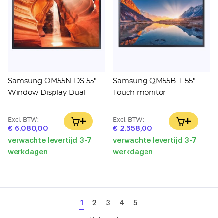
Samsung OM55N-DS 55"
Samsung QM55B-T 55"
Window Display Dual
Touch monitor
Excl. BTW:
Excl. BTW:
IN WINKELWAGEN
IN WINK
€ 6.080,00
€ 2.658,00
verwachte levertijd 3-7
verwachte levertijd 3-7
werkdagen
werkdagen
Pagina
U
Pagina
Pagina
Pagina
Pagina
1
2
3
4
5
lees