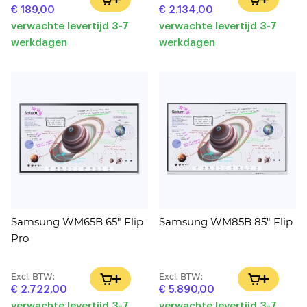
€ 189,00
€ 2.134,00
verwachte levertijd 3-7
verwachte levertijd 3-7
werkdagen
werkdagen
Samsung WM65B 65" Flip
Samsung WM85B 85" Flip
Pro
Excl. BTW:
Excl. BTW:
IN WINKELWAGEN
IN WINK
€ 2.722,00
€ 5.890,00
verwachte levertijd 3-7
verwachte levertijd 3-7