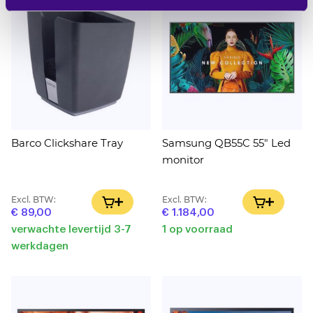
Barco Clickshare Tray
Samsung QB55C 55" Led
monitor
Excl. BTW:
Excl. BTW:
IN WINKELWAGEN
IN WINK
€ 89,00
€ 1.184,00
verwachte levertijd 3-7
1 op voorraad
werkdagen