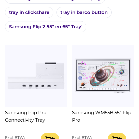
tray in clickshare
tray in barco button
Samsung Flip 2 55" en 65" Tray'
Samsung Flip Pro
Samsung WM55B 55" Flip
Connectivity Tray
Pro
Excl. BTW:
Excl. BTW:
IN WINKELWAGEN
IN WINK