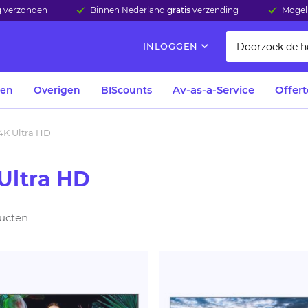
ag verzonden
Binnen Nederland
gratis
verzending
Mogeli
INLOGGEN
Av-as-a-Service
Offer
len
Overigen
BIScounts
4K Ultra HD
Ultra HD
ucten