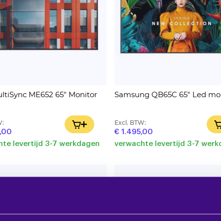
ltiSync ME652 65" Monitor
Samsung QB65C 65" Led mon
W:
Excl. BTW:
IN WINKELWAGEN
,00
€ 1.495,00
te levertijd 3-7 werkdagen
verwachte levertijd 3-7 wer