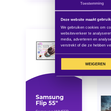
Toestemming
Deze website maakt gebruik
We gebruiken cookies om cont
websiteverkeer te analyseren
media, adverteren en analys
Samsun
verstrekt of die ze hebben v
Excl. BT
€ 1.713
WEIGEREN
verwach
Samsung
Flip 55"