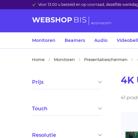
Voor 13:00 u besteld en op voorraad, dezelfde werkd
Monitoren
Beamers
Audio
Videobel
Home
Monitoren
Presentatieschermen
4K 
Prijs
41
prod
Touch
Resolutie