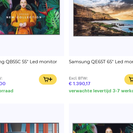
g QB55C 55" Led monitor
Samsung QE65T 65" Led mon
W:
Excl. BTW:
IN WINKELWAGEN
,00
€ 1.390,17
orraad
verwachte levertijd 3-7 wer