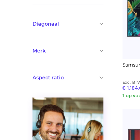
Diagonaal
Merk
Samsun
Aspect ratio
Excl. BT
€ 1.184
1 op vo