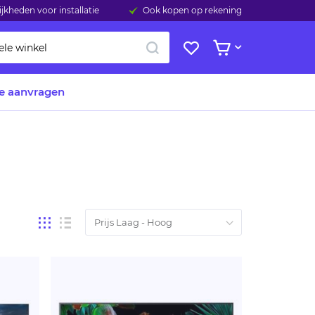
jkheden voor installatie
Ook kopen op rekening
ZOEK
Mijn
Bekijk winkelwage
verlanglijst
te aanvragen
Tonen
Foto-
Lijst
tabel
als