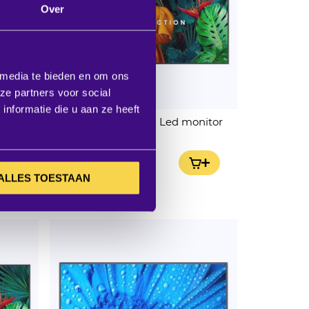
Over
 media te bieden en om ons
ze partners voor social
nformatie die u aan ze heeft
itor
Samsung QH65C 65" Led monitor
Excl. BTW:
IN WINKELWAGEN
IN WINKELWAGEN
€ 2.006,00
ALLES TOESTAAN
kdagen
3 op voorraad