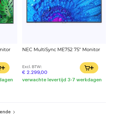
itor
NEC MultiSync ME752 75" Monitor
Excl. BTW:
IN WINKELWAGEN
IN WINKELWAGEN
€ 2.299,00
kdagen
verwachte levertijd 3-7 werkdagen
na
gende