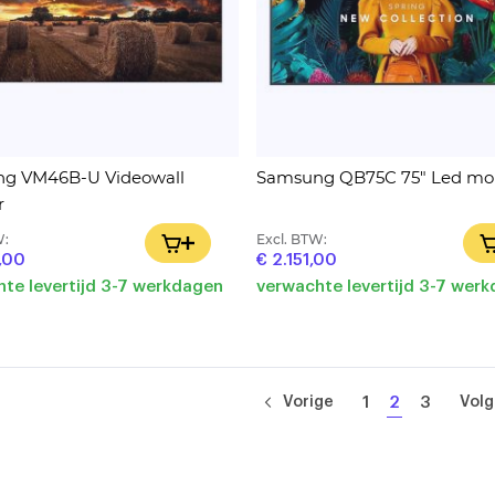
g VM46B-U Videowall
Samsung QB75C 75" Led mon
r
W:
Excl. BTW:
IN WINKELWAGEN
,00
€ 2.151,00
te levertijd 3-7 werkdagen
verwachte levertijd 3-7 wer
Pagina
Pagina
Pagina
U
Pagina
Pagi
Vorige
1
2
3
Vol
lees
momenteel
pagina