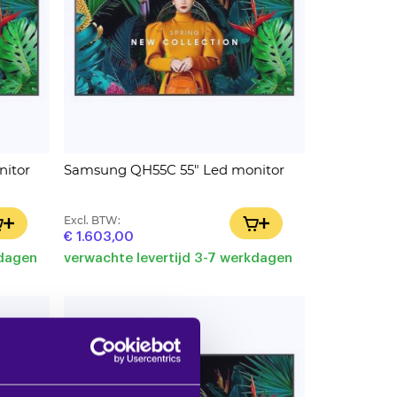
itor
Samsung QH55C 55" Led monitor
Excl. BTW:
IN WINKELWAGEN
IN WINKELWAGEN
€ 1.603,00
kdagen
verwachte levertijd 3-7 werkdagen