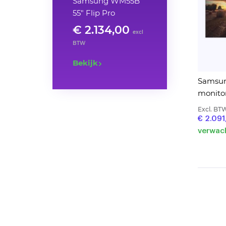
Samsung WM55B
55" Flip Pro
€ 2.134,00
excl
BTW
Bekijk
Samsun
monito
Excl. BT
€ 2.091
verwach