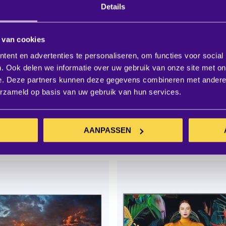
Details
 van cookies
ent en advertenties te personaliseren, om functies voor social
. Ook delen we informatie over uw gebruik van onze site met on
e. Deze partners kunnen deze gegevens combineren met andere i
g QM65C 65" Led monitor
Samsung QE75T 75" Led mon
erzameld op basis van uw gebruik van hun services.
W:
Excl. BTW:
IN WINKELWAGEN
,00
€ 1.943,00
AANPASSEN
te levertijd 3-7 werkdagen
verwachte levertijd 3-7 wer