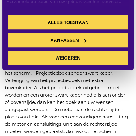
komen of omdat het tegen een balk moet worden
verzameld op basis van uw gebruik van hun services.
gemonteerd, kunt u kiezen voor deze optie. Hierbij
dient te worden opgemerkt dat er twee manieren zijn
om het scherm omgekeerd te monteren. Het
ALLES TOESTAAN
projectiedoek kan aan de voorzijde uit de koker komen
of de montagebeugels kunnen omgedraaid worden
AANPASSEN
bevestigd. Geef dus duidelijk uw situatie aan, zodat
Projecta het scherm kan produceren dat u nodig heeft.
WEIGEREN
- Verlenging van het projectiedoek. Indien gewenst en
technisch mogelijk, plaatst Projecta een langer doek in
het scherm. - Projectiedoek zonder zwart kader. -
Verlenging van het projectiedoek met extra
bovenkader. Als het projectiedoek uitgebreid moet
worden en een groter zwart kader nodig is aan onder-
of bovenzijde, dan kan het doek aan uw wensen
aangepast worden. - De motor aan de rechterzijde in
plaats van links. Als voor een eenvoudigere aansluiting
de motor en aansluitings-unit aan de rechterzijde
moeten worden geplaatst, dan wordt het scherm