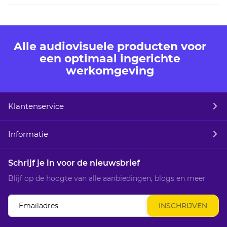
Alle audiovisuele producten voor
een optimaal ingerichte
werkomgeving
Klantenservice
Informatie
Schrijf je in voor de nieuwsbrief
Blijf op de hoogte van alle aanbiedingen, blogs en meer
Abonneer
INSCHRIJVEN
u
op