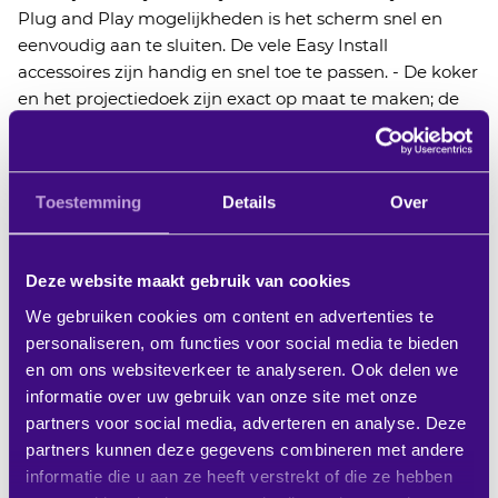
Plug and Play mogelijkheden is het scherm snel en
eenvoudig aan te sluiten. De vele Easy Install
accessoires zijn handig en snel toe te passen. - De koker
en het projectiedoek zijn exact op maat te maken; de
koker en onderbalk zijn in iedere gewenste kleur
leverbaar voor een optimale integratie in elk interieur. -
De automatische begrenzing bij in- en uitrollen
Toestemming
Details
Over
garandeert een lange levensduur van het
projectiedoek. - Inkorten of smaller maken van het
projectiedoek. - Inkorten van de koker en inkorten en
Deze website maakt gebruik van cookies
smaller maken van het projectiedoek. - De koker,
onderbalk en kunststof onderdelen in een afwijkende
We gebruiken cookies om content en advertenties te
RAL kleur spuiten. Wanneer het scherm perfect moet
personaliseren, om functies voor social media te bieden
passen in een specifieke omgeving, dan spuiten wij de
en om ons websiteverkeer te analyseren. Ook delen we
koker in iedere gewenste kleur. - Het doek omgekeerd
informatie over uw gebruik van onze site met onze
monteren, zodat de projectiezijde aan de achterzijde
partners voor social media, adverteren en analyse. Deze
komt. Wanneer het projectiedoek andersom uit de
partners kunnen deze gegevens combineren met andere
koker moet komen, omdat het voor iets langs moet
informatie die u aan ze heeft verstrekt of die ze hebben