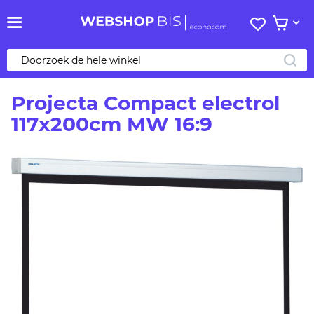
Mijn
Bekijk 
verlanglij
ZO
Projecta Compact electrol
117x200cm MW 16:9
Ga
naar
het
einde
van
de
afbeeldingen-
gallerij