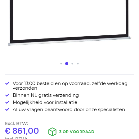
Ga
Voor 13:00 besteld en op voorraad, zelfde werkdag
naar
verzonden
het
Binnen NL gratis verzending
begin
Mogelijkheid voor installatie
van
Al uw vragen beantwoord door onze specialisten
de
afbeeldingen-
Excl. BTW:
gallerij
€ 861,00
3 OP VOORRAAD