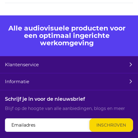
Alle audiovisuele producten voor
een optimaal ingerichte
werkomgeving
Klantenservice
Informatie
Schrijf je in voor de nieuwsbrief
Blijf op de hoogte van alle aanbiedingen, blogs en meer
Abonneer
INSCHRIJVEN
u
op