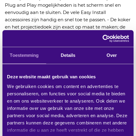
Plug and Play mogelijkheden is het scherm snel en
eenvoudig aan te sluiten. De vele Easy Install
accessoires zijn handig en snel toe te passen. - De koker
en het projectiedoek zijn exact op maat te maken; de
koker en onderbalk zijn in iedere gewenste kleur
leverbaar voor een optimale integratie in elk interieur. -
De automatische begrenzing bij in- en uitrollen
Toestemming
Details
Over
garandeert een lange levensduur van het
projectiedoek. - Inkorten of smaller maken van het
projectiedoek. - Inkorten van de koker en inkorten en
Deze website maakt gebruik van cookies
smaller maken van het projectiedoek. - De koker,
onderbalk en kunststof onderdelen in een afwijkende
We gebruiken cookies om content en advertenties te
RAL kleur spuiten. Wanneer het scherm perfect moet
personaliseren, om functies voor social media te bieden
passen in een specifieke omgeving, dan spuiten wij de
en om ons websiteverkeer te analyseren. Ook delen we
koker in iedere gewenste kleur. - Het doek omgekeerd
informatie over uw gebruik van onze site met onze
monteren, zodat de projectiezijde aan de achterzijde
partners voor social media, adverteren en analyse. Deze
komt. Wanneer het projectiedoek andersom uit de
partners kunnen deze gegevens combineren met andere
koker moet komen, omdat het voor iets langs moet
informatie die u aan ze heeft verstrekt of die ze hebben