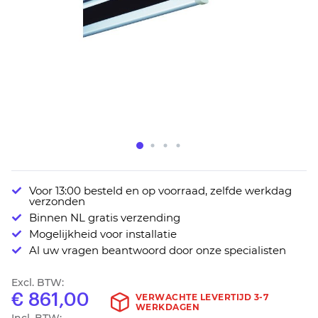
Ga
Voor 13:00 besteld en op voorraad, zelfde werkdag
naar
verzonden
het
Binnen NL gratis verzending
begin
Mogelijkheid voor installatie
van
Al uw vragen beantwoord door onze specialisten
de
afbeeldingen-
Excl. BTW:
gallerij
€ 861,00
VERWACHTE LEVERTIJD 3-7
WERKDAGEN