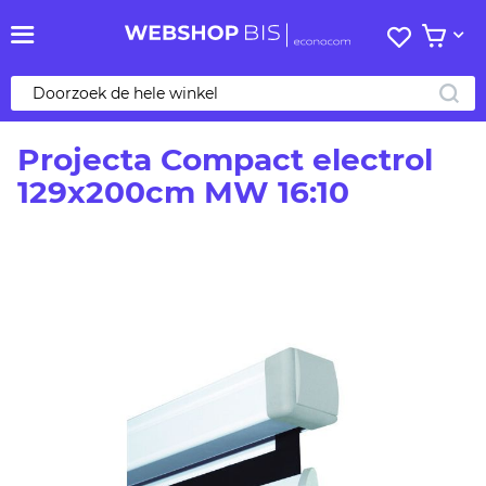
Mijn
Bekijk 
verlanglij
ZO
Projecta Compact electrol
129x200cm MW 16:10
Ga
naar
het
einde
van
de
afbeeldingen-
gallerij