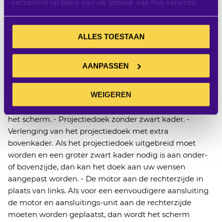
komen of omdat het tegen een balk moet worden
verzameld op basis van uw gebruik van hun services.
gemonteerd, kunt u kiezen voor deze optie. Hierbij
dient te worden opgemerkt dat er twee manieren zijn
om het scherm omgekeerd te monteren. Het
ALLES TOESTAAN
projectiedoek kan aan de voorzijde uit de koker komen
of de montagebeugels kunnen omgedraaid worden
AANPASSEN
bevestigd. Geef dus duidelijk uw situatie aan, zodat
Projecta het scherm kan produceren dat u nodig heeft.
WEIGEREN
- Verlenging van het projectiedoek. Indien gewenst en
technisch mogelijk, plaatst Projecta een langer doek in
het scherm. - Projectiedoek zonder zwart kader. -
Verlenging van het projectiedoek met extra
bovenkader. Als het projectiedoek uitgebreid moet
worden en een groter zwart kader nodig is aan onder-
of bovenzijde, dan kan het doek aan uw wensen
aangepast worden. - De motor aan de rechterzijde in
plaats van links. Als voor een eenvoudigere aansluiting
de motor en aansluitings-unit aan de rechterzijde
moeten worden geplaatst, dan wordt het scherm