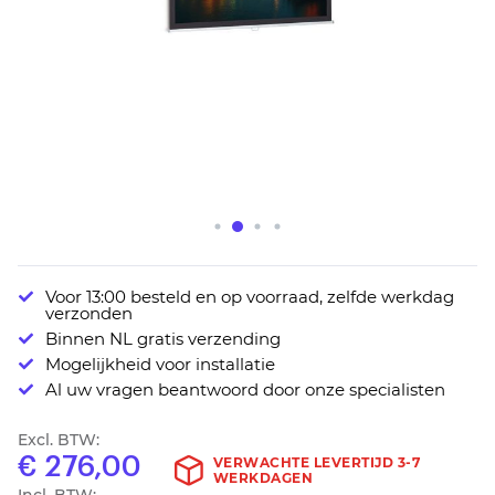
Ga
Voor 13:00 besteld en op voorraad, zelfde werkdag
naar
verzonden
het
Binnen NL gratis verzending
begin
Mogelijkheid voor installatie
van
Al uw vragen beantwoord door onze specialisten
de
afbeeldingen-
Excl. BTW:
gallerij
€ 276,00
VERWACHTE LEVERTIJD 3-7
WERKDAGEN