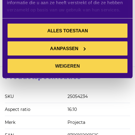
informatie die u aan ze heeft verstrekt of die ze hebben
een soepel veermechanisme kan het projectiedoek snel
verzameld op basis van uw gebruik van hun services.
en soepel in- en uitgerold worden. - Voor de gewenste
afstelling van de hoogte blokkeert het scherm bij het
afrollen op elke 20 cm. - Eenvoudige montage direct
ALLES TOESTAAN
aan wand of plafond dankzij het Easy Install systeem. -
De koker en het projectiedoek zijn exact op maat te
maken; de koker en onderbalk zijn in iedere gewenste
AANPASSEN
kleur leverbaar voor een optimale integratie in elk
interieur.
WEIGEREN
Productspecificaties
SKU
25054234
Aspect ratio
16:10
Merk
Projecta