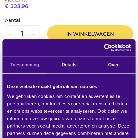
Incl. BTW:
€ 333,96
Aantal
VERLAAG
VERHOOG
IN WINKELWAGEN
2%
EXTRA KORTING BIJ ALLE
BETALINGEN MET IDEAL!
Toestemming
Details
Over
MEER STUKS? VRAAG OFFERTE AAN
Deze website maakt gebruik van cookies
We gebruiken cookies om content en advertenties te
Op verlanglijstje
personaliseren, om functies voor social media te bieden
Productbeschrijving
en om ons websiteverkeer te analyseren. Ook delen we
informatie over uw gebruik van onze site met onze
partners voor social media, adverteren en analyse. Deze
Professioneel handbediend projectiescherm, leverbaar
partners kunnen deze gegevens combineren met andere
in verschillende aspect ratio's en doeksoorten. - Dankzij