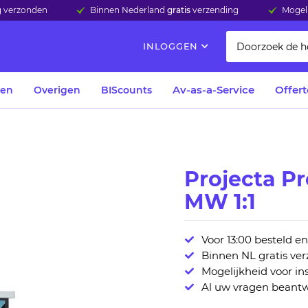
ag verzonden
Binnen Nederland
gratis
verzending
Mogeli
INLOGGEN
Av-as-a-Service
Offer
len
Overigen
BIScounts
Projecta P
MW 1:1
Voor 13:00 besteld e
Binnen NL gratis ve
Mogelijkheid voor ins
Al uw vragen beantw