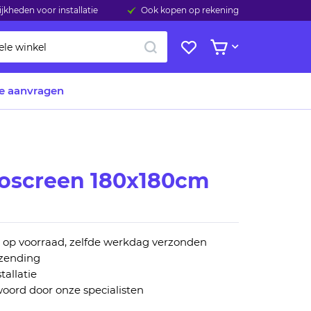
jkheden voor installatie
Ook kopen op rekening
ZOEK
Mijn
Bekijk winkelwage
verlanglijst
te aanvragen
roscreen 180x180cm
n op voorraad, zelfde werkdag verzonden
rzending
tallatie
oord door onze specialisten