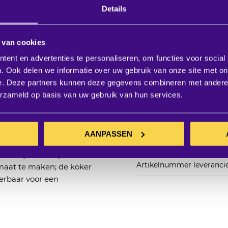
Details
 van cookies
ent en advertenties te personaliseren, om functies voor social
Productspecifi
. Ook delen we informatie over uw gebruik van onze site met on
e. Deze partners kunnen deze gegevens combineren met andere i
everbaar in
erzameld op basis van uw gebruik van hun services.
SKU
 Dankzij een soepel
 soepel in- en
Merk
ng van de hoogte
AANPASSEN
 20 cm. - Eenvoudige
EAN
t Easy Install systeem.
Artikelnummer leveranci
 maat te maken; de koker
verbaar voor een