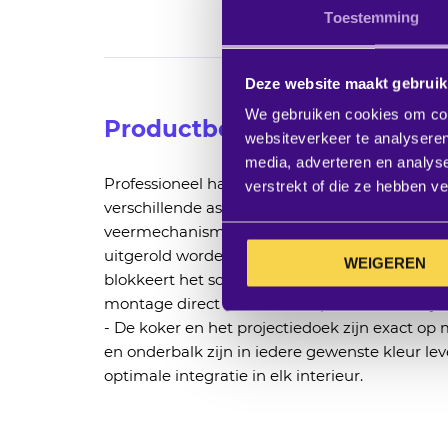
Toestemming
Ga
naar
Deze website maakt gebruik
het
begin
We gebruiken cookies om cont
Productbeschrijving
van
websiteverkeer te analyseren
de
media, adverteren en analys
Professioneel handbediend projectiescherm, l
afbeeldingen-
verstrekt of die ze hebben v
verschillende aspect ratio's en doeksoorten. -
gallerij
veermechanisme kan het projectiedoek snel en
uitgerold worden. - Voor de gewenste afstelli
WEIGEREN
blokkeert het scherm bij het afrollen op elke
montage direct aan wand of plafond dankzij he
- De koker en het projectiedoek zijn exact op
en onderbalk zijn in iedere gewenste kleur le
optimale integratie in elk interieur.