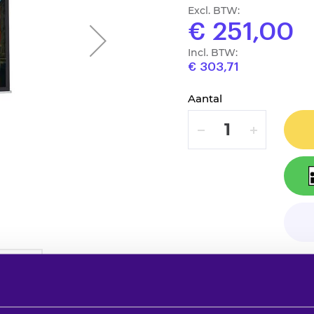
Excl. BTW:
€ 251,00
Incl. BTW:
€ 303,71
Aantal
VERLAAG
VERHOOG
Op verlanglijstje