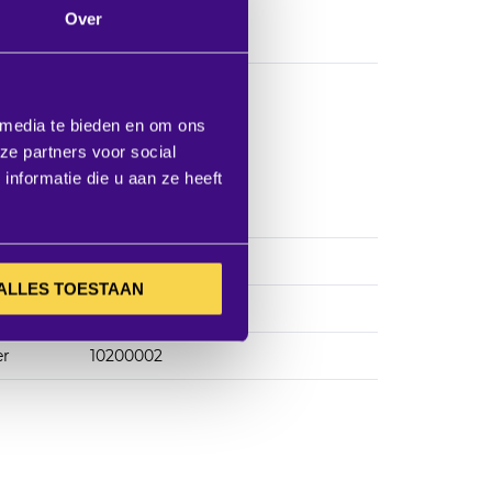
Over
 media te bieden en om ons
caties
ze partners voor social
nformatie die u aan ze heeft
25052489
Da-Lite
ALLES TOESTAAN
8700102000022
er
10200002