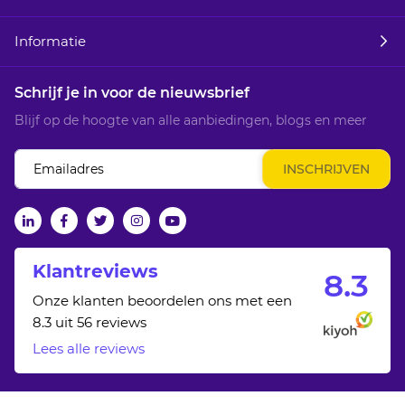
Informatie
Schrijf je in voor de nieuwsbrief
Blijf op de hoogte van alle aanbiedingen, blogs en meer
Abonneer
INSCHRIJVEN
u
op
onze
linkedin
facebook
twitter
Instagram
Youtube
nieuwsbrief
Klantreviews
8.
3
Onze klanten beoordelen ons met een
8.3 uit 56 reviews
Lees alle reviews