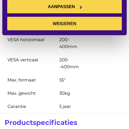
AANPASSEN
Tilt omlaag
5°
WEIGEREN
Draaien
90°
VESA horizontaal
200-
400mm
VESA verticaal
200
-400mm
Max. formaat
55"
Max. gewicht
30kg
Garantie
5 jaar
Productspecificaties