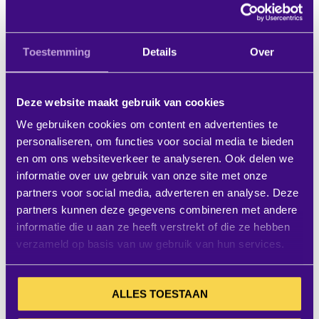
houden. Met de SMS Icon Flipster Wall kunt u het
display eenvoudig met de hand van liggend naar
staand draaien - geen gereedschap nodig! De
Toestemming
Details
Over
muurbeugel is ontwikkeld voor touch displays tot 55''.
SMS Icon Flipster Wall heeft een traploze negatieve
Deze website maakt gebruik van cookies
kanteling voor een ergonomische en verbeterde
We gebruiken cookies om content en advertenties te
gebruikerservaring. Alles wat nodig is, is inbegrepen,
personaliseren, om functies voor social media te bieden
zodat u verzekerd bent van een elegante installatie
en om ons websiteverkeer te analyseren. Ook delen we
voor uw innovatieve werkruimte.
informatie over uw gebruik van onze site met onze
partners voor social media, adverteren en analyse. Deze
/td>
partners kunnen deze gegevens combineren met andere
Technische
informatie die u aan ze heeft verstrekt of die ze hebben
informatie
verzameld op basis van uw gebruik van hun services.
Plaatsing
Muur
ALLES TOESTAAN
Oriëntatie
Horizontaal/
verticaal