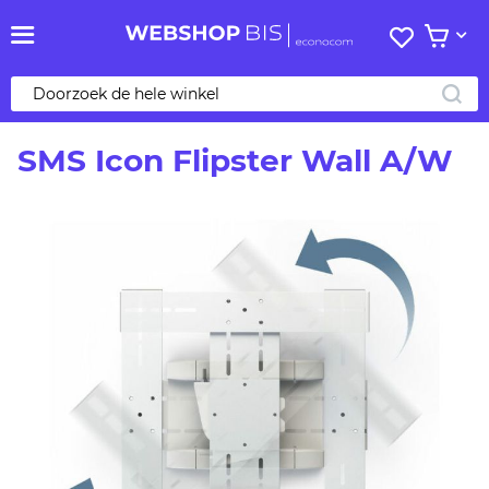
Mijn
Bekijk 
verlanglij
ZO
SMS Icon Flipster Wall A/W
Ga
naar
het
einde
van
de
afbeeldingen-
gallerij