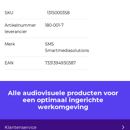
SKU
1315000358
Artikelnummer
180-001-7
leverancier
Merk
SMS
Smartmediasolutions
EAN
7331394930387
Alle audiovisuele producten voor
een optimaal ingerichte
werkomgeving
Klantenservice