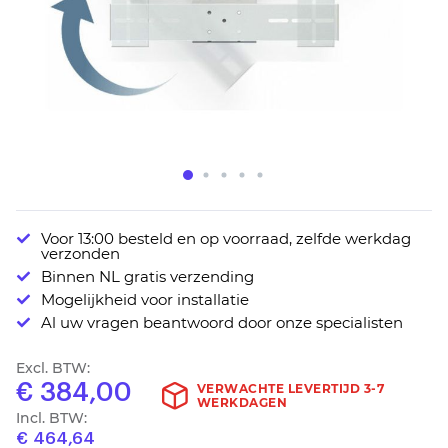
Ga
Voor 13:00 besteld en op voorraad, zelfde werkdag
naar
verzonden
het
Binnen NL gratis verzending
begin
Mogelijkheid voor installatie
van
Al uw vragen beantwoord door onze specialisten
de
afbeeldingen-
Excl. BTW:
gallerij
€ 384,00
VERWACHTE LEVERTIJD 3-7
WERKDAGEN
Incl. BTW:
€ 464,64