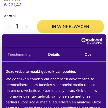
Incl. BTW:
€ 221,43
Aantal
VERLAAG
VERHOOG
IN WINKELWAGEN
2%
EXTRA KORTING BIJ ALLE
BETALINGEN MET IDEAL!
Toestemming
Details
Over
MEER STUKS? VRAAG OFFERTE AAN
Deze website maakt gebruik van cookies
Op verlanglijstje
We gebruiken cookies om content en advertenties te
personaliseren, om functies voor social media te bieden
Productbeschrijving
en om ons websiteverkeer te analyseren. Ook delen we
informatie over uw gebruik van onze site met onze
De SMS Projector CL V300-350 is een elegante,
partners voor social media, adverteren en analyse. Deze
functionele en betrouwbare plafondbeugel voor uw
partners kunnen deze gegevens combineren met andere