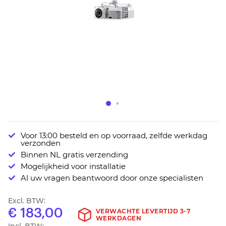
Ga
Voor 13:00 besteld en op voorraad, zelfde werkdag
naar
verzonden
het
Binnen NL gratis verzending
begin
Mogelijkheid voor installatie
van
Al uw vragen beantwoord door onze specialisten
de
afbeeldingen-
Excl. BTW:
gallerij
€ 183,00
VERWACHTE LEVERTIJD 3-7
WERKDAGEN