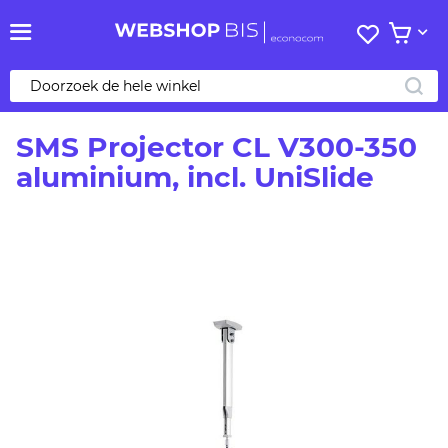
Mijn
Bekijk 
verlanglij
ZO
SMS Projector CL V300-350
aluminium, incl. UniSlide
Ga
naar
het
einde
van
de
afbeeldingen-
gallerij