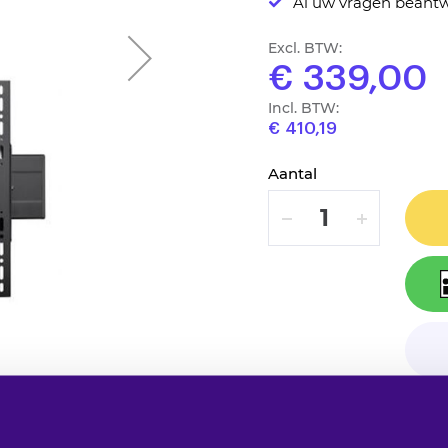
Al uw vragen beantw
Excl. BTW:
€ 339,00
Incl. BTW:
€ 410,19
Aantal
VERLAAG
VERHOOG
Op verlanglijstje