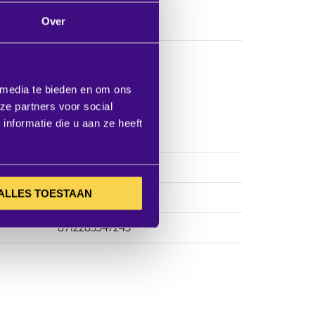
Over
caties
 media te bieden en om ons
ze partners voor social
nformatie die u aan ze heeft
1315001423
er
7955110
ALLES TOESTAAN
Vogels
8712285347245