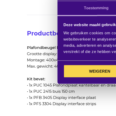
Toestemming
Ga
naar
het
Deze website maakt gebruik
begin
Productbeschrijving
We gebruiken cookies om cont
van
websiteverkeer te analyseren
de
media, adverteren en analys
Plafondbeugel kit CT241544
afbeeldingen-
verstrekt of die ze hebben v
Grootte display: < 65”
gallerij
Montage: 400x400
Max. gewicht: 40 kg - 88 lbs
WEIGEREN
Kit bevat:
• 1x PUC 1045 Plafondplaat kantelbaar en draa
• 1x PUC 2415 buis 150 cm
• 1x PFB 3405 Display interface plaat
• 1x PFS 3304 Display interface strips