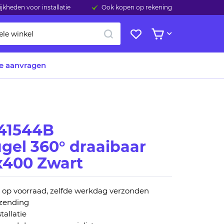
jkheden voor installatie
Ook kopen op rekening
ZOEK
Mijn
Bekijk winkelwage
verlanglijst
te aanvragen
41544B
gel 360° draaibaar
x400 Zwart
n op voorraad, zelfde werkdag verzonden
rzending
tallatie