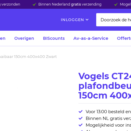
ag verzonden
Binnen Nederland
gratis
verzending
Mogeli
INLOGGEN
Av-as-a-Service
Offer
len
Overigen
BIScounts
raaibaar 150cm 400x400 Zwart
Vogels CT2
plafondbeu
150cm 400
Voor 13:00 besteld e
Binnen NL gratis ve
Mogelijkheid voor ins