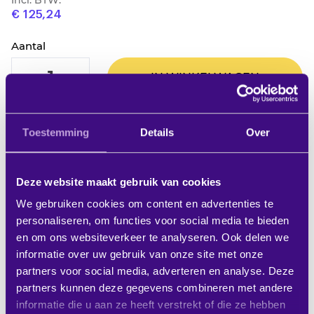
Incl. BTW:
€ 125,24
Aantal
VERLAAG
VERHOOG
IN WINKELWAGEN
2%
EXTRA KORTING BIJ ALLE
BETALINGEN MET IDEAL!
Toestemming
Details
Over
MEER STUKS? VRAAG OFFERTE AAN
Deze website maakt gebruik van cookies
We gebruiken cookies om content en advertenties te
Op verlanglijstje
personaliseren, om functies voor social media te bieden
en om ons websiteverkeer te analyseren. Ook delen we
Productbeschrijving
informatie over uw gebruik van onze site met onze
partners voor social media, adverteren en analyse. Deze
partners kunnen deze gegevens combineren met andere
De PUC 2415 is een buis van 150 cm welke deel
informatie die u aan ze heeft verstrekt of die ze hebben
uitmaakt van het modulaire Connect-it systeem,