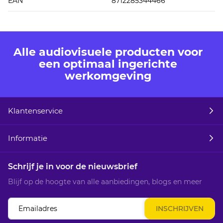
EAN
8712285344466
Alle audiovisuele producten voor
een optimaal ingerichte
werkomgeving
Klantenservice
Informatie
Schrijf je in voor de nieuwsbrief
Blijf op de hoogte van alle aanbiedingen, blogs en meer
Abonneer
INSCHRIJVEN
u