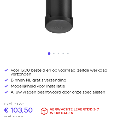
Ga
Voor 13:00 besteld en op voorraad, zelfde werkdag
naar
verzonden
het
Binnen NL gratis verzending
begin
Mogelijkheid voor installatie
van
Al uw vragen beantwoord door onze specialisten
de
afbeeldingen-
Excl. BTW:
gallerij
€ 103,50
VERWACHTE LEVERTIJD 3-7
WERKDAGEN