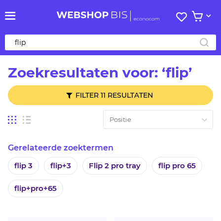
Mijn
Bekijk 
verlanglij
ZO
Zoekresultaten voor: ‘flip’
FILTER 11 RESULTATEN
Tonen
Foto-
Lijst
tabel
als
Gerelateerde zoektermen
flip 3
flip+3
Flip 2 pro tray
flip pro 65
flip+pro+65