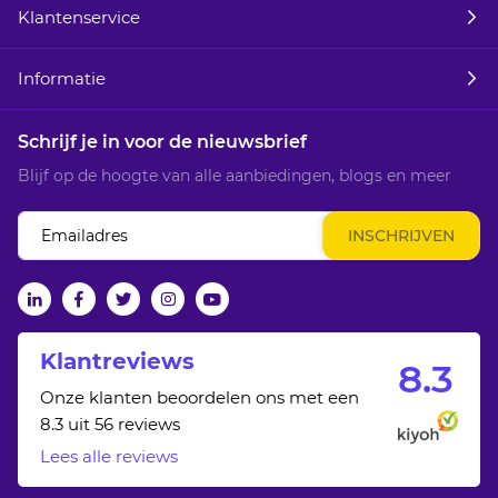
Klantenservice
Informatie
Schrijf je in voor de nieuwsbrief
Blijf op de hoogte van alle aanbiedingen, blogs en meer
Abonneer
INSCHRIJVEN
u
op
onze
linkedin
facebook
twitter
Instagram
Youtube
nieuwsbrief
Klantreviews
8.
3
Onze klanten beoordelen ons met een
8.3 uit 56 reviews
Lees alle reviews