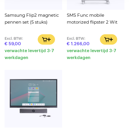
Samsung Flip2 magnetic
SMS Func mobile
pennen set (5 stuks)
motorized flipster 2 Wit
Excl. BTW:
Excl. BTW:
IN WINKELWAGEN
IN WINK
€ 59,00
€ 1.266,00
verwachte levertijd 3-7
verwachte levertijd 3-7
werkdagen
werkdagen