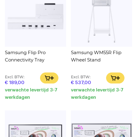
Samsung Flip Pro
Samsung WM55R Flip
Connectivity Tray
Wheel Stand
Excl. BTW:
Excl. BTW:
IN WINKELWAGEN
IN WINK
€ 189,00
€ 537,00
verwachte levertijd 3-7
verwachte levertijd 3-7
werkdagen
werkdagen