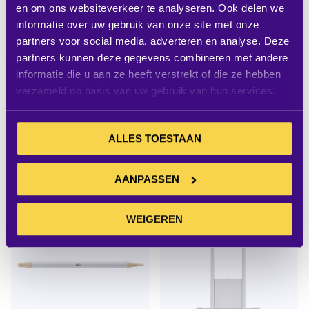
en om ons websiteverkeer te analyseren. Ook delen we
informatie over uw gebruik van onze site met onze
partners voor social media, adverteren en analyse. Deze
partners kunnen deze gegevens combineren met andere
Samung Flip 55” Pro +
SMS Icon Flipster Wall
informatie die u aan ze heeft verstrekt of die ze hebben
onderstel
A/W
verzameld op basis van uw gebruik van hun services.
Excl. BTW:
Excl. BTW:
IN WINKELWAGEN
IN WINK
€ 1.359,00
€ 384,00
ALLES TOESTAAN
verwachte levertijd 3-7
verwachte levertijd 3-7
werkdagen
werkdagen
AANPASSEN
WEIGEREN