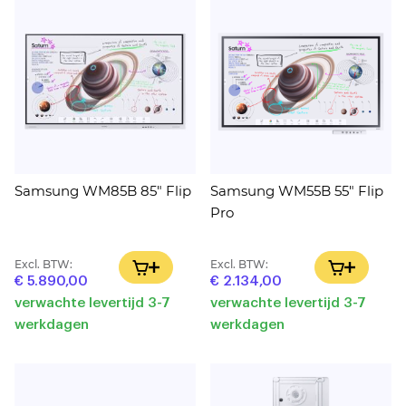
Samsung WM85B 85" Flip
Samsung WM55B 55" Flip
Pro
Excl. BTW:
Excl. BTW:
IN WINKELWAGEN
IN WINK
€ 5.890,00
€ 2.134,00
verwachte levertijd 3-7
verwachte levertijd 3-7
werkdagen
werkdagen