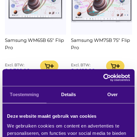
Samsung WM65B 65" Flip
Samsung WM75B 75" Flip
Pro
Pro
Excl. BTW:
Excl. BTW:
IN WINKELWAGEN
IN WINK
€ 2.722,00
€ 4.128,00
verwachte levertijd 3-7
verwachte levertijd 3-7
werkdagen
werkdagen
Toestemming
Details
Over
Deze website maakt gebruik van cookies
We gebruiken cookies om content en advertenties te
personaliseren, om functies voor social media te bieden