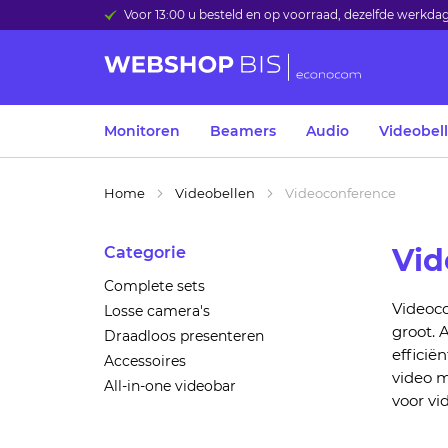
Voor 13:00 u besteld en op voorraad, dezelfde werkd
Monitoren
Beamers
Audio
Videobel
Home
Videobellen
Videoconference
Vid
Categorie
Complete sets
Videoc
Losse camera's
groot.
A
Draadloos presenteren
efficië
Accessoires
vide
o 
All-in-one videobar
voor vi