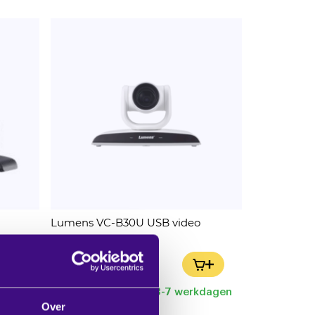
Lumens VC-B30U USB video
camera white
Excl. BTW:
IN WINKELWAGEN
IN WINKELWAGEN
€ 949,00
kdagen
verwachte levertijd 3-7 werkdagen
Over