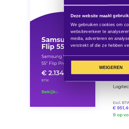
Deze website maakt gebruik
We gebruiken cookies om cont
websiteverkeer te analyseren
Samsung
media, adverteren en analys
Flip 55"
verstrekt of die ze hebben v
Samsung WM55B
55" Flip Pro
WEIGEREN
€ 2.134,00
excl
BTW
Logite
Bekijk
Excl. BT
€ 951,
9 op v