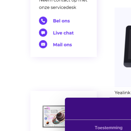
Yealin
Excl. BT
€ 945,
verwach
Toestemming