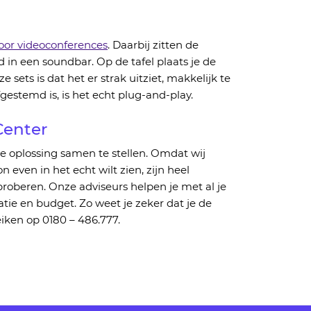
voor videoconferences
.
Da
arbij zit
ten
de
ld
in een
soundbar.
Op de tafel plaat
s
je de
e sets is dat
het er
strak
uitziet, makkelijk te
gestemd is, is het echt plug-
and
-
play
.
enter
e oplossing samen te stellen.
Omdat wij
n even in het echt wilt zien
,
zijn
heel
proberen.
Onze adviseurs helpen je met al je
atie en budget.
Zo weet je zeker dat je de
eiken
op 0180 – 486.777.