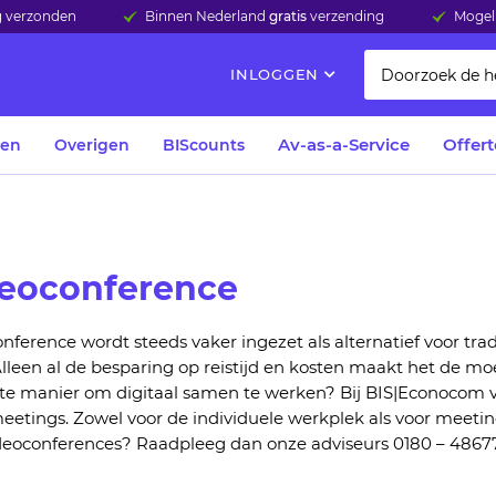
ag verzonden
Binnen Nederland
gratis
verzending
Mogeli
INLOGGEN
Av-as-a-Service
Offer
len
Overigen
BIScounts
eoconference
onferenc
e
wordt steeds vaker ingezet als alternatief
voor tra
lleen al
de besparing op reistijd en kosten
maakt het de moe
nte manier
om digitaal samen te werken
?
Bij
B
IS|Econocom
v
meetings
.
Zowel voor de indiv
i
duele werkplek als voor meeti
d
eoconferences
? Raad
p
leeg dan onze adviseurs
0180 – 48677