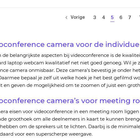
Pagina
Pagina
Pagina
Pagina
U
Pagina
Pagi
Vorige
3
4
5
6
7
lees
momenteel
pagina
oc
onference camera
voor
de individue
 de belangrijkste aspecten bij videoconferenc
e
is de kwalite
ard
laptop
webcam
kwalitatief net niet goed genoeg.
Wil je 
ence cam
era
onmisbaar.
Deze camera
’
s
bevestig je
onder he
aarmee bepaal je zelf uit welke hoe
k
je het best gefilmd wo
it
en geven de mogelijkheid om te zoomen of juist een grot
oconference camera’s voor meeting r
era eisen voor videoconference in een meeting room
liggen
nde groothoek om alle deelnemers in kaart te kunnen bren
hebben om de sprekers uit te lichten.
Daarbij is de minimale
ndaard voor een
superscherpe weergave.