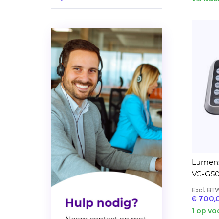
Lumens
VC-G50
Excl. BT
€ 700,
1 op vo