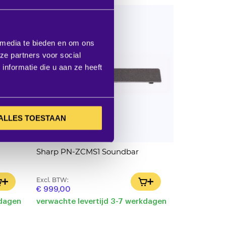
 media te bieden en om ons
ze partners voor social
nformatie die u aan ze heeft
ALLES TOESTAAN
Sharp PN-ZCMS1 Soundbar
Excl. BTW:
IN WINKELWAGEN
IN WINKELWAGEN
€ 999,00
kdagen
verwachte levertijd 3-7 werkdagen