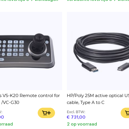
 VS-K20 Remote control for
HP/Poly 25M active optical US
 /VC-G30
cable, Type A to C
W:
Excl. BTW:
IN WINKELWAGEN
00
€ 731,00
orraad
2 op voorraad