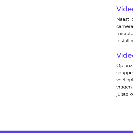
Vide
Naast l
camera
microfo
install
Vide
Op onz
snappen
veel
opl
vragen 
juiste 