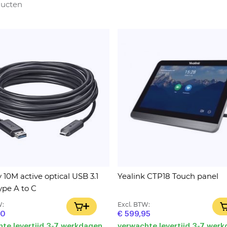
ucten
 10M active optical USB 3.1
Yealink CTP18 Touch panel
ype A to C
W:
Excl. BTW:
IN WINKELWAGEN
00
€ 599,95
te levertijd 3-7 werkdagen
verwachte levertijd 3-7 wer