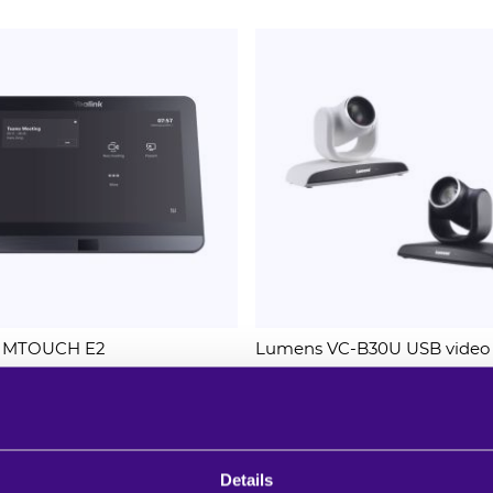
k MTOUCH E2
Lumens VC-B30U USB video
camera black
W:
Excl. BTW:
IN WINKELWAGEN
95
€ 949,00
te levertijd 3-7 werkdagen
verwachte levertijd 3-7 wer
Details