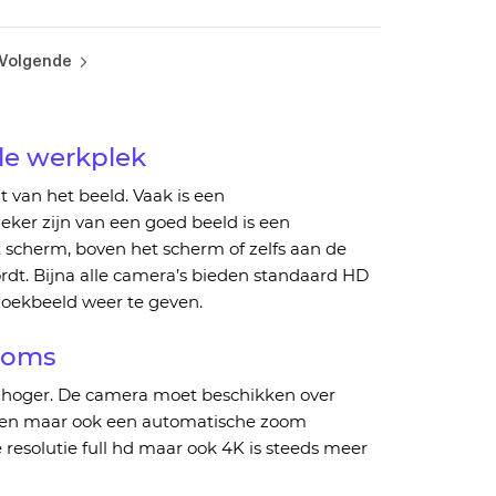
na
Pagina
Volgende
le werkplek
it van het beeld. Vaak is een
zeker zijn van een goed beeld is een
t scherm, boven het scherm
of
zelfs aan de
rdt. Bijna alle camera’s bieden standaard HD
hoekbeeld weer te geven.
ooms
 hoger. De camera moet beschikken over
gen maar ook
een
automatische zoom
 resolutie
fu
ll
hd
maar ook 4K is steeds meer