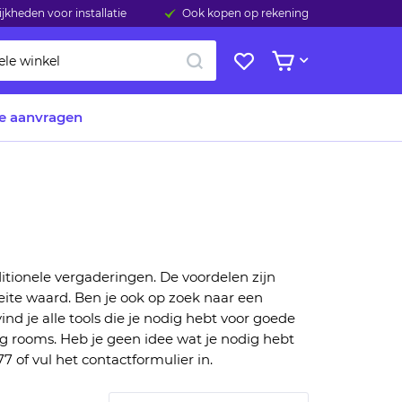
jkheden voor installatie
Ook kopen op rekening
ZOEK
Mijn
Bekijk winkelwage
verlanglijst
te aanvragen
ditionele vergaderingen.
De voordelen zijn
ite waard
.
Ben
je ook op
zoek naar een
in
d je
alle tools die je nodig hebt voor goede
ng rooms.
Heb je geen idee w
at je
nodig hebt
7 of vul het contactformulier in.