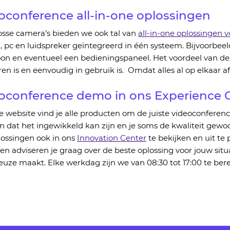
oconference all-in-one oplossingen
osse camera’s bieden we ook tal va
n
all-in-one oplossingen 
,
pc
en
luidspreker
geïntegreerd
in één systeem.
Bijvoorbee
on en eventueel een bedieningspaneel. Het voordeel van dez
eren
is
en eenvoudig in gebruik
is
. Omdat alles al op elkaar af
oconference demo in ons
Experience
C
e website vind
je alle producten om de juiste videoconferenc
 dat het ingewikkeld kan zijn
en je soms de kwaliteit gewoo
ossingen ook in on
s
Innovation
Center
te bekijken
en uit te 
en adviseren je graag over de beste oplossing voor jouw situ
keuze maakt.
Elke werkdag zijn we van 08:30 tot 1
7
:00 te ber