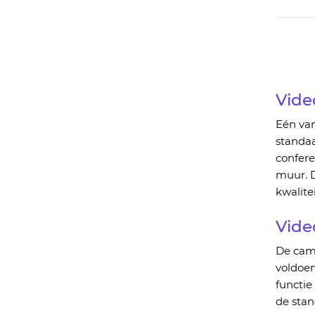
Vide
Eén van
standa
confer
muu
r
.
D
kwalite
Vide
De
cam
voldoe
functie
de sta