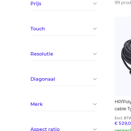
99
prod
Prijs
Touch
Resolutie
Diagonaal
HP/Poly
Merk
cable T
Excl. BT
€ 529,
Aspect ratio
verwach