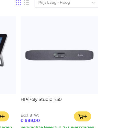
Tonen
Foto-
Lijst
tabel
als
HP/Poly Studio R30
Excl. BTW:
IN WINKELWAGEN
IN WINKELWAGEN
€ 699,00
kdagen
verwachte levertijd 3-7 werkdagen