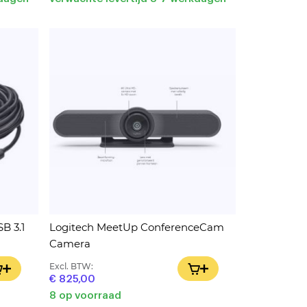
B 3.1
Logitech MeetUp ConferenceCam
Camera
Excl. BTW:
IN WINKELWAGEN
IN WINKELWAGEN
€ 825,00
8 op voorraad