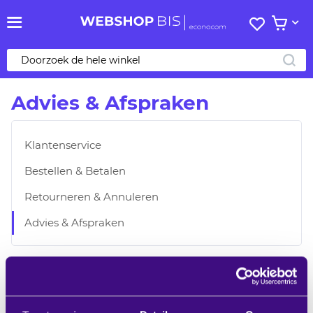
Mijn
Bekijk 
verlanglij
ZO
Advies & Afspraken
Klantenservice
Bestellen & Betalen
Retourneren & Annuleren
Advies & Afspraken
Bedankt
Heeft BIS|Econocom een showroom waar ik de
voor
producten kan zien?