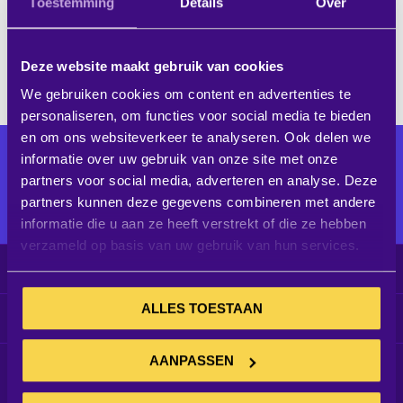
je
Toestemming
Details
Over
feedback
Kan ik een demonstratie op locatie krijgen?
Deze website maakt gebruik van cookies
We gebruiken cookies om content en advertenties te
personaliseren, om functies voor social media te bieden
en om ons websiteverkeer te analyseren. Ook delen we
Alle audiovisuele producten voor
informatie over uw gebruik van onze site met onze
een optimaal ingerichte
partners voor social media, adverteren en analyse. Deze
werkomgeving
partners kunnen deze gegevens combineren met andere
informatie die u aan ze heeft verstrekt of die ze hebben
verzameld op basis van uw gebruik van hun services.
Klantenservice
ALLES TOESTAAN
Informatie
AANPASSEN
Schrijf je in voor de nieuwsbrief
Blijf op de hoogte van alle aanbiedingen, blogs en meer