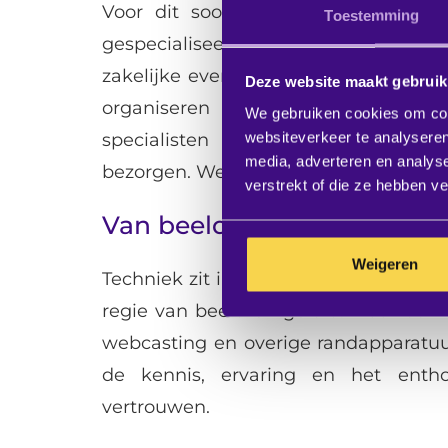
Voor dit soort situaties is Event R
Toestemming
gespecialiseerd in het organiseren 
zakelijke evenementen en bijeenkoms
Deze website maakt gebruik
organiseren van een event komt k
We gebruiken cookies om cont
websiteverkeer te analyseren
specialisten staan wij klaar om jo
media, adverteren en analys
bezorgen. We denken mee en zetten ne
verstrekt of die ze hebben v
Van beeld en geluid tot we
Weigeren
Techniek zit in ons DNA. Event Rental
regie van beeld en geluid. Maar ook v
webcasting en overige randapparatuu
de kennis, ervaring en het ent
vertrouwen.