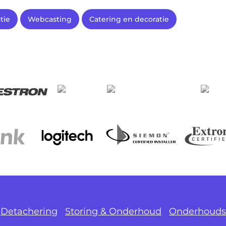
tie
Webcasting
Catering en decoratie
Detachering
Storing & Onderhoud
Onderhouds