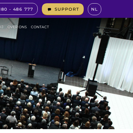
180 - 486 777
NL
SUPPORT
IJ
OVER ONS
CONTACT