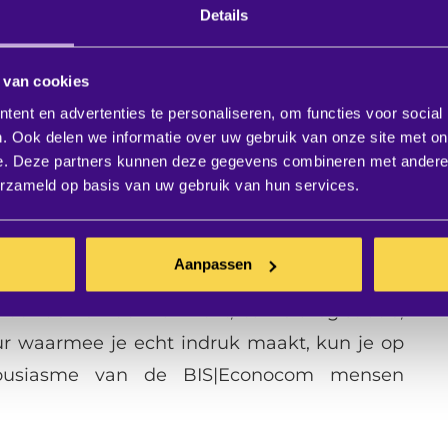
ental de perfecte partner. Event Rental is
Details
en faciliteren van zowel kleine als grote
ten en weet als geen ander wat er bij het
 van cookies
ijken. Met onze creatieve en technische
ent en advertenties te personaliseren, om functies voor social
. Ook delen we informatie over uw gebruik van onze site met on
uw gasten een onvergetelijke beleving te
e. Deze partners kunnen deze gegevens combineren met andere i
t dat stapje extra.
erzameld op basis van uw gebruik van hun services.
bcasting en cameraregistratie
Aanpassen
 is dan ook gespecialiseerd in de verhuur en
oor de verhuur van licht, cameraregistratie,
r waarmee je echt indruk maakt, kun je op
housiasme van de BIS|Econocom mensen