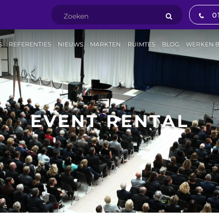
0
S
REFERENTIES
NIEUWS
MARKTEN
RUIMTES
BLOG
WERKEN B
EVENT RENTAL