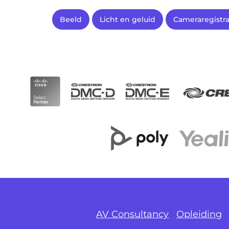
Beeld
Licht en geluid
Cameraregistra
AV Consultancy
Opleiding