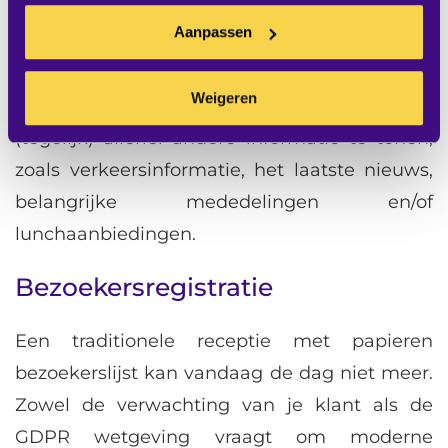
narrowcasting systeem heb je maar één
Aanpassen
platform voor al je publieke communicatie in
en rondom je gebouw. Naast het weergeven
Weigeren
van route-informatie is het mogelijk om
(tegelijk) allerlei andere informatie te tonen,
zoals verkeersinformatie, het laatste nieuws,
belangrijke mededelingen en/of
lunchaanbiedingen.
Bezoekersregistratie
Een traditionele receptie met papieren
bezoekerslijst kan vandaag de dag niet meer.
Zowel de verwachting van je klant als de
GDPR wetgeving vraagt om moderne