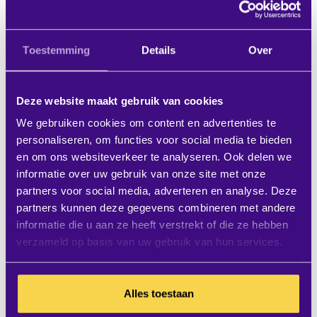
elkaar als ze niet meer op een vaste plek
zitten? Hoe weet je welke werkplekken
Toestemming
Details
Over
wanneer schoongemaakt moeten worden?
Met Desk Booking zijn deze uitdagingen
Deze website maakt gebruik van cookies
verleden tijd.
We gebruiken cookies om content en advertenties te
personaliseren, om functies voor social media te bieden
Interactieve bewegwijzering
en om ons websiteverkeer te analyseren. Ook delen we
informatie over uw gebruik van onze site met onze
Met alle flexwerkers en de vele meeting
partners voor social media, adverteren en analyse. Deze
partners kunnen deze gegevens combineren met andere
ruimtes is ook de behoefte aan wayfinding
informatie die u aan ze heeft verstrekt of die ze hebben
groter. Maak
Digitale bewegwijzering
dan ook
verzameld op basis van uw gebruik van hun services.
onderdeel van je complete Worpkplace
Management programma. Door de Room en
Alles toestaan
Desk Booking tool te koppelen aan je