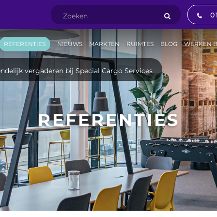
0
REFERENTIES
NIEUWS
MARKTEN
RUIMTES
BLOG
WERKEN B
endelijk vergaderen bij Special Cargo Services
REFERENTIES