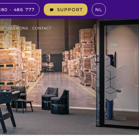
180 - 486 777
NL
SUPPORT
IJ
OVER ONS
CONTACT