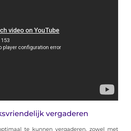
ksvriendelijk vergaderen
optimaal te kunnen vergaderen, zowel met