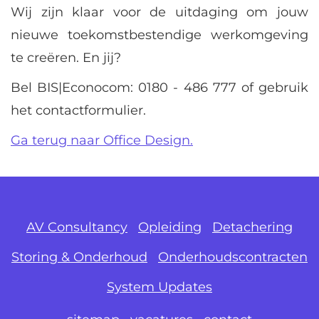
Wij zijn klaar voor de uitdaging om jouw
nieuwe toekomstbestendige werkomgeving
te creëren. En jij?
Bel BIS|Econocom:
0180 - 486 777
of gebruik
het contactformulier.
Ga terug naar Office Design.
AV Consultancy
Opleiding
Detachering
Storing & Onderhoud
Onderhoudscontracten
System Updates