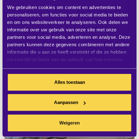
We gebruiken cookies om content en advertenties te
personaliseren, om functies voor social media te bieden
Wij hechten waarde aan circulariteit,
en om ons websiteverkeer te analyseren. Ook delen we
openheid en duurzaamheid. Om die reden
informatie over uw gebruik van onze site met onze
werken we graag met natuurlijke, pure en
partners voor social media, adverteren en analyse. Deze
partners kunnen deze gegevens combineren met andere
eerlijke materialen. In elk project proberen wij
informatie die u aan ze heeft verstrekt of die ze hebben
bovendien rekening te houden met mogelijk
verzameld op basis van uw gebruik van hun services.
hergebruik van interieur elementen. Om een
goede werkomgeving voor ‘iedereen’ te
Alles toestaan
creëren, werken we met een open
mentaliteit. De ruimten voorzien we graag
Aanpassen
van een multi-cultureel, multi-functioneel en
flexibel karakter.
Weigeren