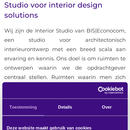
Studio voor interior design
solutions
Wij zijn de Interior Studio van BIS|Econocom,
een studio voor architectonisch
interieurontwerp met een breed scala aan
ervaring en kennis. Ons doel is om ruimten te
ontwerpen waarin we de opdrachtgever
centraal stellen. Ruimten waarin men zich
prettig voelt, waarin werknemers zich kunnen
ontplooien en waarin we verder kijken dan
pure functionaliteit. We sluiten daarbij aan bij
Toestemming
Details
Over
een groter plan.
Deze website maakt gebruik van cookies
Schoonheid tussen de lijntjes