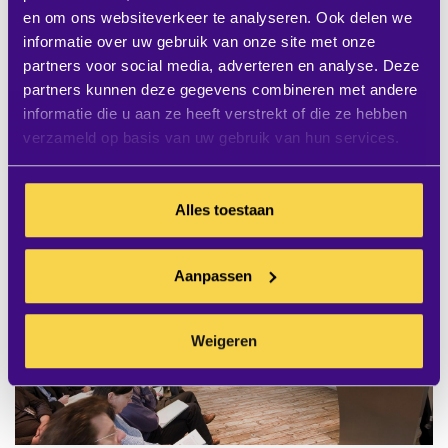
en om ons websiteverkeer te analyseren. Ook delen we
informatie over uw gebruik van onze site met onze
partners voor social media, adverteren en analyse. Deze
partners kunnen deze gegevens combineren met andere
informatie die u aan ze heeft verstrekt of die ze hebben
verzameld op basis van uw gebruik van hun services.
Alles toestaan
Aanpassen
Weigeren