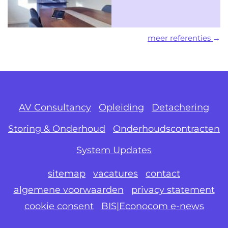
meer referenties
AV Consultancy
Opleiding
Detachering
Storing & Onderhoud
Onderhoudscontracten
System Updates
sitemap
vacatures
contact
algemene voorwaarden
privacy statement
cookie consent
BIS|Econocom e-news