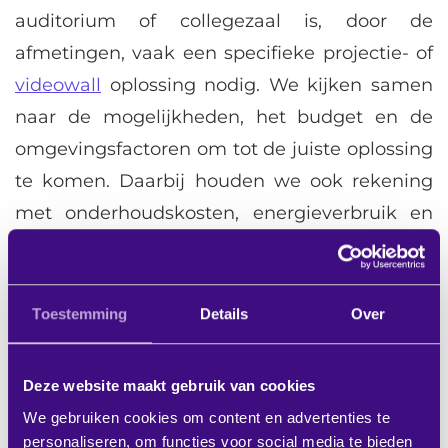
auditorium of collegezaal is, door de
afmetingen, vaak een specifieke projectie- of
videowall
oplossing nodig. We kijken samen
naar de mogelijkheden, het budget en de
omgevingsfactoren om tot de juiste oplossing
te komen. Daarbij houden we ook rekening
met onderhoudskosten, energieverbruik en
levensduur. Zo heb je niet alleen inzichtelijk
wat de investering nu is maar ook in de
toekomst. Zie je op tegen deze investering?
Toestemming
Details
Over
Met
AV-as-a-Service
betaal je alleen een vast
bedrag per maand voor gebruik.
Deze website maakt gebruik van cookies
We gebruiken cookies om content en advertenties te
personaliseren, om functies voor social media te bieden