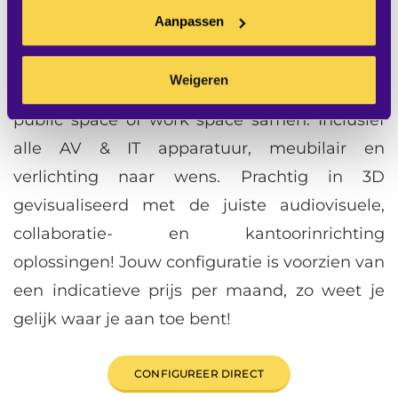
Space in 3D
Aanpassen
Met onze Office Space Configurator stel jij in
Weigeren
enkele minuten jouw eigen meeting space,
public space of work space samen. Inclusief
alle AV & IT apparatuur, meubilair en
verlichting naar wens. Prachtig in 3D
gevisualiseerd met de juiste audiovisuele,
collaboratie- en kantoorinrichting
oplossingen! Jouw configuratie is voorzien van
een indicatieve prijs per maand, zo weet je
gelijk waar je aan toe bent!
CONFIGUREER DIRECT