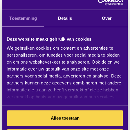
Daarnaast is BIS|Econocom VCA**
gecertificeerd en zijn wij Certified Microsoft,
Toestemming
Details
Over
Cisco, Polycom, StarLeaf, AMX, Crestron,
Extron en Siemon Partner. Onze
Deze website maakt gebruik van cookies
opdrachtgevers zijn hierdoor verzekerd van
We gebruiken cookies om content en advertenties te
hoogwaardige kwaliteitsborging, proactief
personaliseren, om functies voor social media te bieden
en om ons websiteverkeer te analyseren. Ook delen we
milieubeleid, professionele procedures en
informatie over uw gebruik van onze site met onze
processen, die streng worden gecontroleerd
partners voor social media, adverteren en analyse. Deze
door diverse normerende instanties. Lees hier
partners kunnen deze gegevens combineren met andere
informatie die u aan ze heeft verstrekt of die ze hebben
meer over
onze certificeringen en andere
verzameld op basis van uw gebruik van hun services.
inspanningen om verantwoord, veilig en
duurzaam te ondernemen
.
Alles toestaan
Configureer je eigen Office