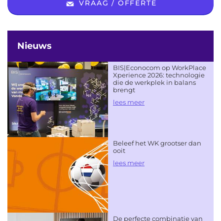
VRAAG / OFFERTE
Nieuws
BIS|Econocom op WorkPlace
Xperience 2026: technologie
die de werkplek in balans
brengt
lees meer
Beleef het WK grootser dan
ooit
lees meer
De perfecte combinatie van