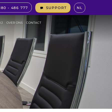
180 - 486 777
NL
SUPPORT
IJ
OVER ONS
CONTACT