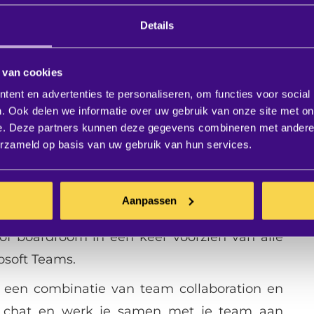
Details
heeft de laatste jaren een nieuwe uitdaging
rg je dat medewerkers op kantoor en thuis
 van cookies
eren en samenwerken? Er zijn verschillende
ent en advertenties te personaliseren, om functies voor social
. Ook delen we informatie over uw gebruik van onze site met on
en voor een naadloze verbinding tussen
e. Deze partners kunnen deze gegevens combineren met andere i
ekken bevinden.
erzameld op basis van uw gebruik van hun services.
 teams samen te stellen, met meerdere
 snel te overleggen via de chat of heel
Aanpassen
Met de
Microsoft Teams Rooms
, kant-en-klare
 of boardroom in één keer voorzien van alle
osoft Teams.
 een combinatie van team collaboration en
s chat en werk je samen met je team aan