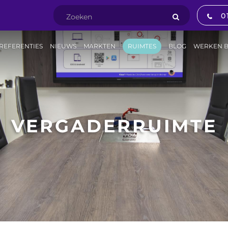
0
REFERENTIES
NIEUWS
MARKTEN
RUIMTES
BLOG
WERKEN B
VERGADERRUIMTE