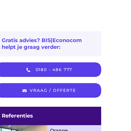
Gratis advies? BIS|Econocom
helpt je graag verder:
0180 - 486 777
VRAAG / OFFERTE
Referenties
Orange