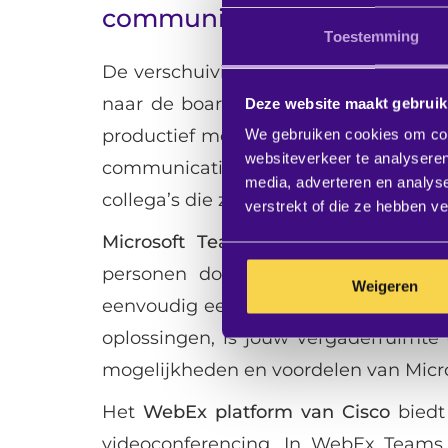
communicatieplatform
Toestemming
De verschuiving naar hybride werken 
naar de boardroom gebracht. Hoe zo
Deze website maakt gebruik
productief met elkaar kunnen vergad
We gebruiken cookies om cont
websiteverkeer te analyseren
communicatieplatformen die zorg
media, adverteren en analys
collega’s die zich op verschillende pl
verstrekt of die ze hebben v
Microsoft Teams
biedt één tool om
personen documenten te bewerken,
Weigeren
eenvoudig een videocall te starten. 
oplossingen, is jouw vergaderruimte
mogelijkheden en voordelen van Micr
Het
WebEx platform van Cisco
biedt
videoconferencing. In WebEx Team