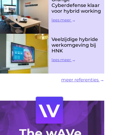
Cyberdefense klaar
voor hybrid working
lees meer
Veelzijdige hybride
werkomgeving bij
HNK
lees meer
meer referenties