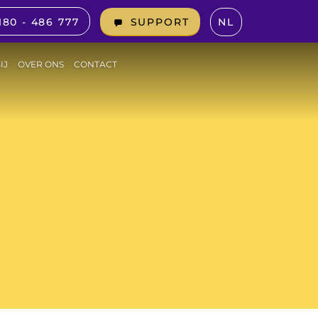
180 - 486 777
NL
SUPPORT
IJ
OVER ONS
CONTACT