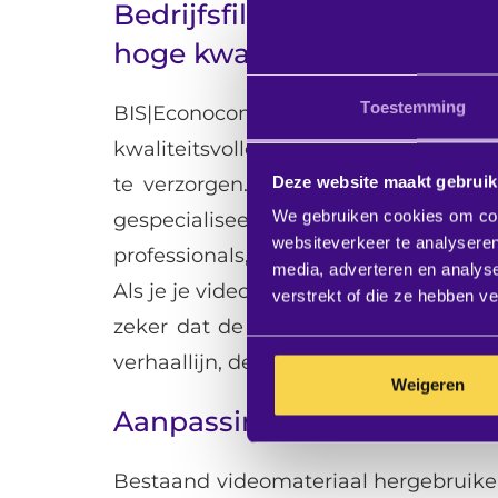
Bedrijfsfilms, voorlichtigs
hoge kwaliteit
Toestemming
BIS|Econocom heeft alle appara
kwaliteitsvolle, overtuigende bedrijfsf
Deze website maakt gebruik
te verzorgen. Iedere videoproductie
We gebruiken cookies om cont
gespecialiseerde Creative team b
websiteverkeer te analyseren
professionals, die ieder videoproductie
media, adverteren en analys
Als je je videoproductie aan BIS|Econ
verstrekt of die ze hebben v
zeker dat de kwaliteit van de opnam
verhaallijn, de creatieve insteek en 
Weigeren
Aanpassing van bestaand v
Bestaand videomateriaal hergebruike