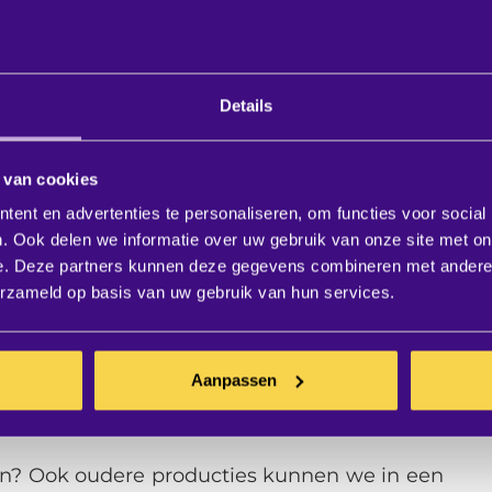
video's en promotievideo's van
Details
tuur, kennis en kunde in huis om een
ilm, voorlichtingsvideo of promotiefilm voor je
 van cookies
 is bij BIS|Econocom in goede handen. Ons
ent en advertenties te personaliseren, om functies voor social
estaat stuk voor stuk uit hoogopgeleide
. Ook delen we informatie over uw gebruik van onze site met on
 traject tot in de perfectie voor je verzorgen.
e. Deze partners kunnen deze gegevens combineren met andere i
ocom toevertrouwt, dan weet je in ieder geval
erzameld op basis van uw gebruik van hun services.
es absoluut van hoog niveau is. Evenals de
de montage trouwens.
Aanpassen
ideomateriaal
n? Ook oudere producties kunnen we in een