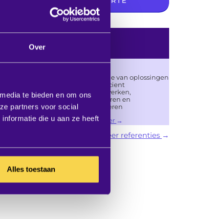
VRAAG / OFFERTE
Referenties
Over
KLM
Realisatie van oplossingen
voor efficient
samenwerken,
 media te bieden en om ons
vergaderen en
ze partners voor social
presenteren
nformatie die u aan ze heeft
lees meer
meer referenties
Alles toestaan