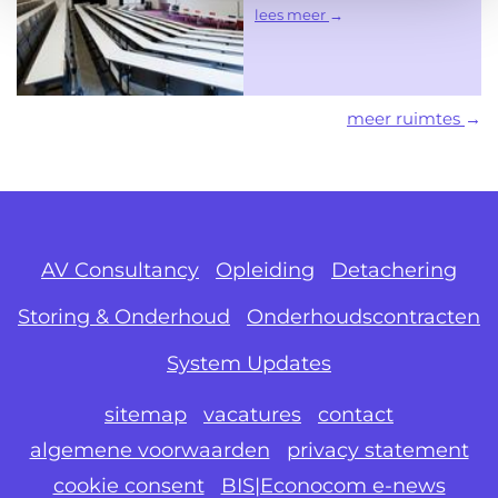
lees meer
meer ruimtes
AV Consultancy
Opleiding
Detachering
Storing & Onderhoud
Onderhoudscontracten
System Updates
sitemap
vacatures
contact
algemene voorwaarden
privacy statement
cookie consent
BIS|Econocom e-news