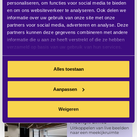
personaliseren, om functies voor social media te bieden
en om ons websiteverkeer te analyseren. Ook delen we
Uw ruimte
informatie over uw gebruik van onze site met onze
partners voor social media, adverteren en analyse. Deze
Videoconference-ruimte
partners kunnen deze gegevens combineren met andere
Grenzeloos vergaderen in de
perfecte
informatie die u aan ze heeft verstrekt of die ze hebben
videoconferenceruimte
verzameld op basis van uw gebruik van hun services.
lees meer
Alles toestaan
Auditorium &
Collegezaal
Krachtig en overtuigend
Aanpassen
presenteren in uw auditorium
of collegezaal
lees meer
Weigeren
Meekijkruimte
Uitkoppelen van live beelden
naar een meekijkruimte