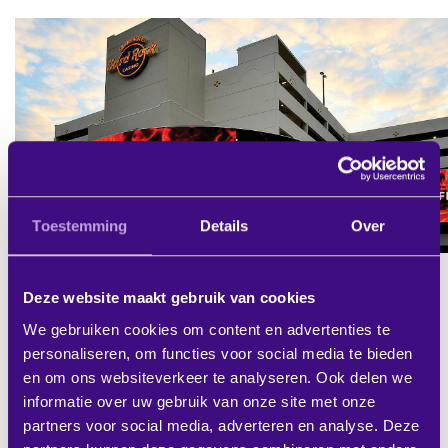
Toestemming
Details
Over
Een
(LED) videowall
is een beeldscherm dat
Deze website maakt gebruik van cookies
opgebouwd is uit meerdere kleinere
We gebruiken cookies om content en advertenties te
beeldschermen. Door deze naadloos tegen
personaliseren, om functies voor social media te bieden
en om ons websiteverkeer te analyseren. Ook delen we
elkaar aan te plaatsen kunnen video’s en
informatie over uw gebruik van onze site met onze
afbeeldingen worden weergegeven op zeer
partners voor social media, adverteren en analyse. Deze
grote oppervlakken zonder dat er naden