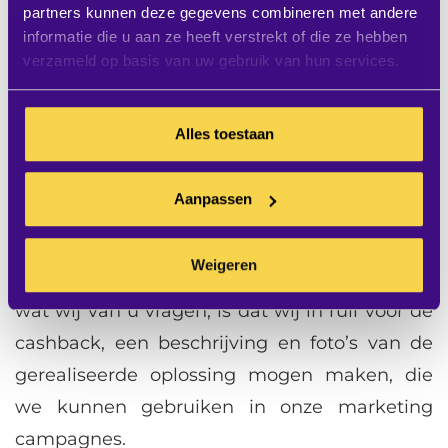
Gelet op alle voordelen zijn wij blij dat we –
partners kunnen deze gegevens combineren met andere
informatie die u aan ze heeft verstrekt of die ze hebben
samen met Hitachi – opnieuw een superactie
verzameld op basis van uw gebruik van hun services.
hebben kunnen ontwikkelen om u extra
voordelig van deze alleskunners te laten
Alles toestaan
profiteren. Een actie waarbij u – afhankelijk
van het type en aantal projectoren – een
Aanpassen
cashback fee kunt claimen die kan oplopen
tot vele honderden Euro’s.
Weigeren
Wilt u profiteren van deze actie? Het enige
wat wij van u vragen, is dat wij in ruil voor de
cashback, een beschrijving en foto’s van de
gerealiseerde oplossing mogen maken, die
we kunnen gebruiken in onze marketing
campagnes.