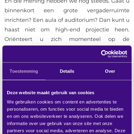
En die mening hebben we nog steeds. Gaat u
binnenkort een grote vergaderruimte
inrichten? Een aula of auditorium? Dan kunt u
haast niet om high-end projectie heen.
Oriënteert u zich momenteel op de
nieuwbouw of upgrade van uw collegezalen,
raadzaal of theater? Ook dan is high-end
projectie een serieuze optie, die u eigenlijk
Toestemming
Details
Over
niet naast u neer kunt leggen. Een high-end
Hitachi installatiebeamer staat garant
Deze website maakt gebruik van cookies
perfecte voor zichtbaarheid, levendige
We gebruiken cookies om content en advertenties te
kleuren, groot detail, veel
personaliseren, om functies voor social media te bieden
aansluitmogelijkheden, installatiegemak en
en om ons websiteverkeer te analyseren. Ook delen we
informatie over uw gebruik van onze site met onze
gebruiksplezier.
partners voor social media, adverteren en analyse. Deze