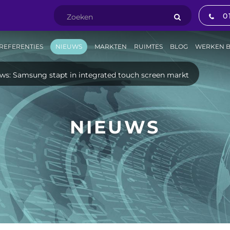
0
REFERENTIES
NIEUWS
MARKTEN
RUIMTES
BLOG
WERKEN B
ws: Samsung stapt in integrated touch screen markt
NIEUWS