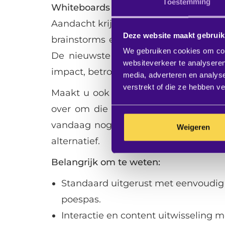
Toestemming
Whiteboards en flip-overs zijn passé
Aandacht krijgen. Aandacht vasthouden.
Deze website maakt gebruik
brainstorms en lessen. Gelukkig is d
We gebruiken cookies om cont
De nieuwste generatie Samsung integ
websiteverkeer te analyseren
impact, betrokkenheid… en aandacht!
media, adverteren en analys
verstrekt of die ze hebben v
Maakt u ook (nog) steeds foto’s van 
over om die vervolgens via Whatsapp
vandaag nog! Doe uw whiteboards en 
Weigeren
alternatief.
Belangrijk om te weten:
Standaard uitgerust met eenvoudig
poespas.
Interactie en content uitwisseling