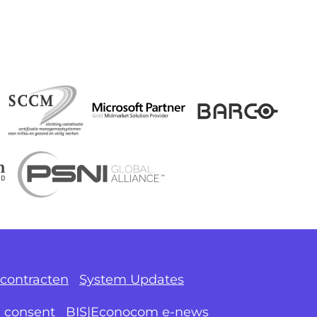
contracten
System Updates
e consent
BIS|Econocom e-news