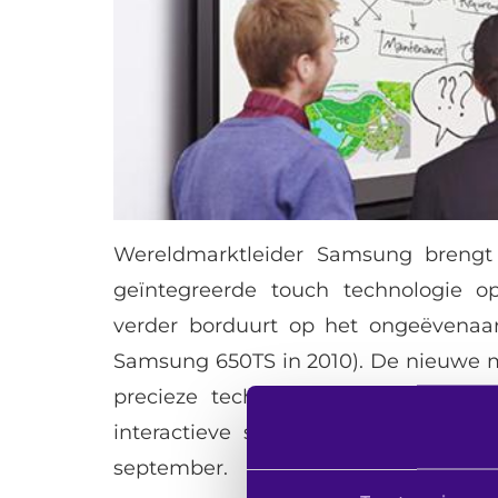
Wereldmarktleider Samsung brengt
geïntegreerde touch technologie 
verder borduurt op het ongeëvenaar
Samsung 650TS in 2010). De nieuwe m
precieze technologie, onboard comp
interactieve software en goede prijs
september.