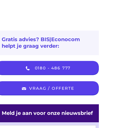
Gratis advies? BIS|Econocom
helpt je graag verder:
0180 - 486 777
VRAAG / OFFERTE
Meld je aan voor onze nieuwsbrief