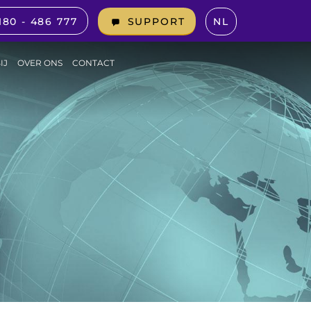
180 - 486 777
NL
SUPPORT
IJ
OVER ONS
CONTACT