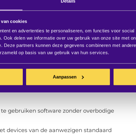
Details
 Dat valt niet altijd mee. Zeker niet tijdens
 van cookies
e moderne technologie klaar om u te helpen.
ent en advertenties te personaliseren, om functies voor social
rated touch displays stimuleert interactie,
. Ook delen we informatie over uw gebruik van onze site met on
 Dankzij Samsung is iedereen connected.
e. Deze partners kunnen deze gegevens combineren met andere i
erzameld op basis van uw gebruik van hun services.
de aantekeningen op het whiteboard of flip-
 te delen? Met alle risico’s van dien? Stop
flip-overs gerust weg. Er is een veel beter
Aanpassen
 te gebruiken software zonder overbodige
 met devices van de aanwezigen standaard