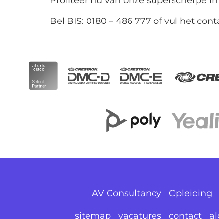
Profiteer nu van onze superscherpe int
Bel BIS: 0180 – 486 777 of vul het cont
AV Consultancy
Opleiding
sitemap
vacatures
contact
a