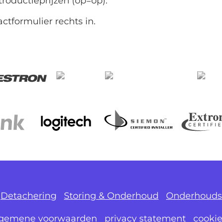
roductieprijzen (op=op).
actformulier rechts in.
Detachering
Storing & Onderhoud
Onderhouds
lgemene voorwaarden
privacy statement
cooki