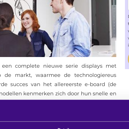
 een complete nieuwe serie displays met
op de markt, waarmee de technologiereus
de succes van het allereerste e-board (de
odellen kenmerken zich door hun snelle en
uter (SoC), pre-configured en easy-to-use
stelling. De displays zijn leverbaar vanaf 1