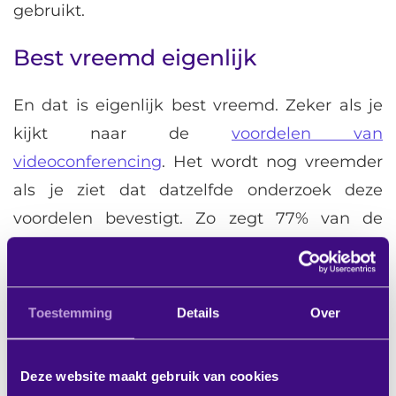
gebruikt.
Best vreemd eigenlijk
En dat is eigenlijk best vreemd. Zeker als je
kijkt naar de
voordelen van
videoconferencing
. Het wordt nog vreemder
als je ziet dat datzelfde onderzoek deze
voordelen bevestigt. Zo zegt 77% van de
organisaties die videoconferencing gebruiken,
dat de kennisdeling is verbeterd, 70%
bevestigt dat het contact met hun
Toestemming
Details
Over
(internationale) relaties is verbeterd én maar
liefst 81% geeft aan dat de kosten voor reizen
Deze website maakt gebruik van cookies
en verblijven zijn gedaald (
je kunt het