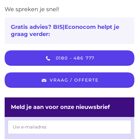
We spreken je snel!
Gratis advies? BIS|Econocom helpt je
graag verder:
0180 - 486 777
VRAAG / OFFERTE
Meld je aan voor onze nieuwsbrief