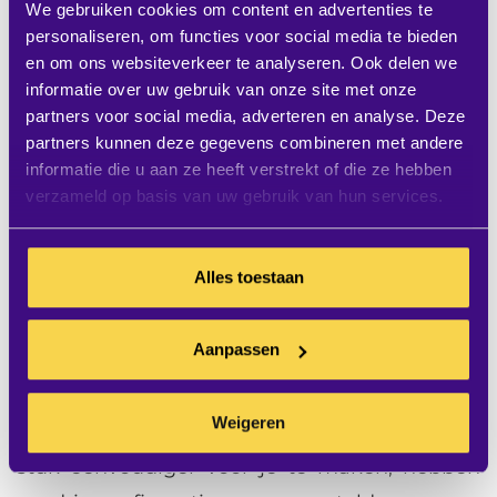
We gebruiken cookies om content en advertenties te
volledige onderzoek hier downloaden).
personaliseren, om functies voor social media te bieden
en om ons websiteverkeer te analyseren. Ook delen we
Iedere medewerker verdient
informatie over uw gebruik van onze site met onze
video
partners voor social media, adverteren en analyse. Deze
partners kunnen deze gegevens combineren met andere
informatie die u aan ze heeft verstrekt of die ze hebben
Het is dus time for a change. Iedere
verzameld op basis van uw gebruik van hun services.
vergaderruimte in iedere organisatie verdient
video. Of beter gezegd: iedere medewerker
Alles toestaan
verdient video. En wij kunnen jou daar prima
mee helpen. Wij hebben namelijk inmiddels
Aanpassen
duizenden videoconference-oplossingen
geadviseerd en gerealiseerd; en verzorgen
Weigeren
nog steeds het onderhoud. Om het nog een
stuk eenvoudiger voor je te maken, hebben