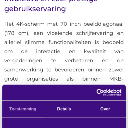
gebruikservaring
Het 4K-scherm met 70 inch beelddiagonaal
(178 cm), een vloeiende schrijfervaring en
allerlei slimme functionaliteiten is bedoeld
om de interactie en kwaliteit van
vergaderingen te verbeteren en de
samenwerking te bevorderen binnen zowel
grote organisaties als binnen MKB-
organisaties. Juist daarom is veel tijd en
aandacht besteed aan een intuïtieve en zeer
prettige gebruikservaring.
Toestemming
Details
Over
Bekijk het mooie Sharp filmpje en ontdek