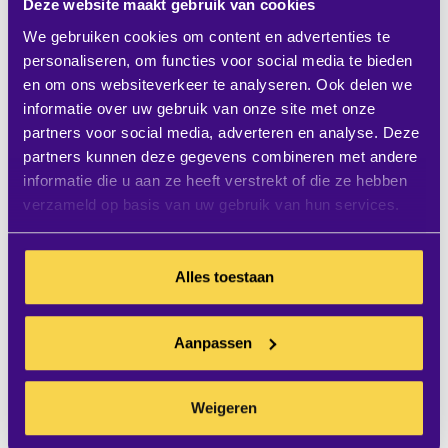
Deze website maakt gebruik van cookies
alle voordelen van de WCD.
We gebruiken cookies om content en advertenties te
personaliseren, om functies voor social media te bieden
en om ons websiteverkeer te analyseren. Ook delen we
informatie over uw gebruik van onze site met onze
partners voor social media, adverteren en analyse. Deze
partners kunnen deze gegevens combineren met andere
informatie die u aan ze heeft verstrekt of die ze hebben
verzameld op basis van uw gebruik van hun services.
Alles toestaan
De voordelen nog even op een
Aanpassen
rij
Weigeren
Het is duidelijk. Met het Windows