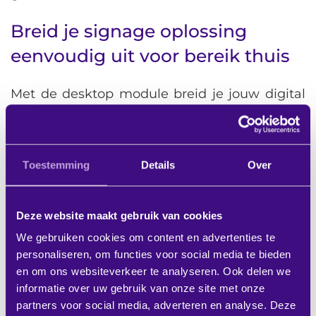
Breid je signage oplossing
eenvoudig uit voor bereik thuis
Met de desktop module breid je jouw digital
signage oplossing eenvoudig uit naar desktop
niveau. Zodra een medewerkers zijn pc
opstart of wanneer deze in slaapstand gaat,
Toestemming
Details
Over
ziet hij of zij automatisch de digital signage
content.
Deze website maakt gebruik van cookies
Dat kan dezelfde inhoud zijn als hetgeen wat
We gebruiken cookies om content en advertenties te
personaliseren, om functies voor social media te bieden
op de schermen op kantoor wordt getoond,
en om ons websiteverkeer te analyseren. Ook delen we
maar ook aangepaste content. Want net als
informatie over uw gebruik van onze site met onze
met de rest van de signage oplossing is het
partners voor social media, adverteren en analyse. Deze