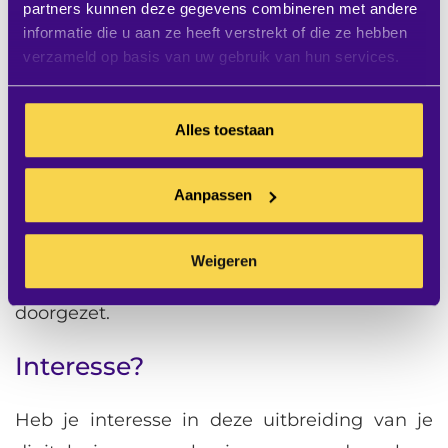
partners kunnen deze gegevens combineren met andere
mogelijk groepen aan te maken voor hele
informatie die u aan ze heeft verstrekt of die ze hebben
doelgerichte communicatie.
verzameld op basis van uw gebruik van hun services.
Stuur bijvoorbeeld alle sales medewerkers
automatisch de meest recente
Alles toestaan
omzetgegevens terwijl je de helpdesk
informeert over de openstaande support
Aanpassen
aanvragen. Het kost de beheerder van het
digital signage systeem geen extra tijd of
Weigeren
moeite. Automatisch wordt alles direct
doorgezet.
Interesse?
Heb je interesse in deze uitbreiding van je