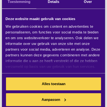
Toestemming
Details
Over
hardware weet zelfs de kwaliteit van andere
platforms sterk te verbeteren.
Deze website maakt gebruik van cookies
Kies zelf hoe je wilt
We gebruiken cookies om content en advertenties te
personaliseren, om functies voor social media te bieden
communiceren
en om ons websiteverkeer te analyseren. Ook delen we
informatie over uw gebruik van onze site met onze
Het partnerschap tussen Cisco en Microsoft
partners voor social media, adverteren en analyse. Deze
geeft jou als gebruiker meer keuzes in hoe je
partners kunnen deze gegevens combineren met andere
informatie die u aan ze heeft verstrekt of die ze hebben
wilt communiceren met je teamgenoten,
verzameld op basis van uw gebruik van hun services.
partners en klanten. Naast Microsoft Teams
blijft Cisco zijn eigen oplossing voor
Alles toestaan
videoconferenties, Webex, aanbieden via
Cisco Room & Desk apparaten. Teams zal op
Aanpassen
meer apparaten beschikbaar zijn, terwijl Cisco