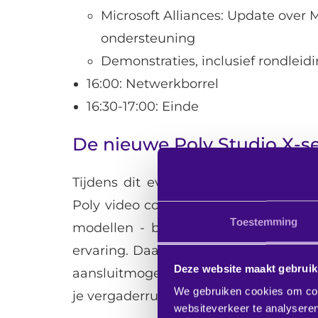
Microsoft Alliances: Update over 
ondersteuning
Demonstraties, inclusief rondleid
16:00: Netwerkborrel
16:30-17:00: Einde
De nieuwe Poly Studio X-seri
Tijdens dit evenement maak je exclu
Poly video collaboration bars: de Po
Toestemming
modellen - boordevol AI - staan gar
ervaring. Daarnaast hebben ze de ni
Deze website maakt gebruik
aansluitmogelijkheden voor camera's e
We gebruiken cookies om cont
je vergaderruimte volledig op maat in 
websiteverkeer te analyseren