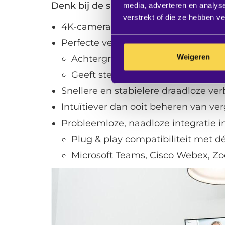
Denk bij de slimme toepassing van AI 
media, adverteren en analys
verstrekt of die ze hebben v
4K-camera's voor kristalheldere bee
Perfecte verstaanbaarheid dankzij
Weigeren
Achtergrondgeluid wordt geëlimin
Geeft sterk verbeterde transcripti
Snellere en stabielere draadloze ve
Intuïtiever dan ooit beheren van ve
Probleemloze, naadloze integratie 
Plug & play compatibiliteit met 
Microsoft Teams, Cisco Webex, Z