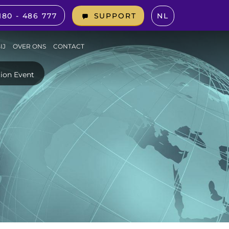
180 - 486 777
NL
SUPPORT
IJ
OVER ONS
CONTACT
ion Event