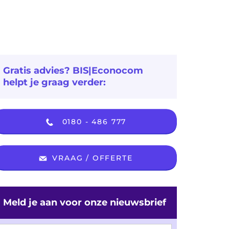
Gratis advies? BIS|Econocom
helpt je graag verder:
0180 - 486 777
VRAAG / OFFERTE
Meld je aan voor onze nieuwsbrief