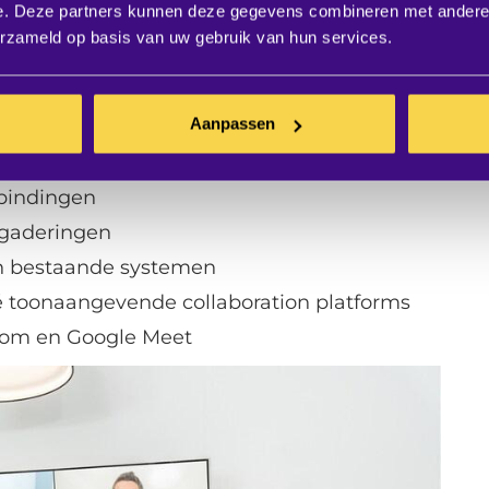
bijvoorbeeld aan:
e. Deze partners kunnen deze gegevens combineren met andere i
erzameld op basis van uw gebruik van hun services.
lden, zelfs in grotere vergaderruimtes
 de nieuwste microfoontechnologieën
Aanpassen
eerd, je stem kom altijd helder over
e- en live vertaalmogelijkheden
rbindingen
rgaderingen
in bestaande systemen
dé toonaangevende collaboration platforms
oom en Google Meet