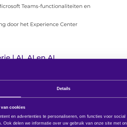
Microsoft Teams-functionaliteiten en
ing door het Experience Center
e | AI, AI en AI
sief kennis met o.a. de nieuwste generatie
ly Studio X32, X52 en X72. Deze geavanceerde
Details
ant voor een verbeterde video-collaboration
euwste processoren en bieden ze uitgebreide
 van cookies
n accessoires. Dit biedt jou de mogelijkheid
ent en advertenties te personaliseren, om functies voor social
te richten.
. Ook delen we informatie over uw gebruik van onze site met on