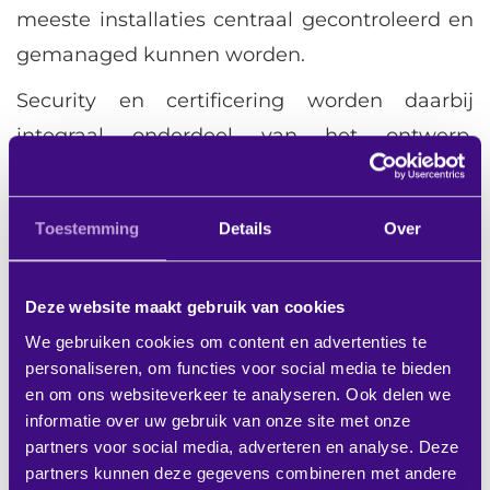
meeste installaties centraal gecontroleerd en
gemanaged kunnen worden.
Security en certificering worden daarbij
integraal onderdeel van het ontwerp.
Encryptie, certificaten en beveiliging zijn geen
extra’s meer, maar randvoorwaarden.
Toestemming
Details
Over
5. Ecosystemen boven losse
producten
Deze website maakt gebruik van cookies
We gebruiken cookies om content en advertenties te
Aansluitend hierbij is de verschuiving naar
personaliseren, om functies voor social media te bieden
complete ecosystemen een duidelijke trend.
en om ons websiteverkeer te analyseren. Ook delen we
informatie over uw gebruik van onze site met onze
UC-fabrikanten ontwikkelen eigen codecs,
partners voor social media, adverteren en analyse. Deze
compute-oplossingen en randapparatuur,
partners kunnen deze gegevens combineren met andere