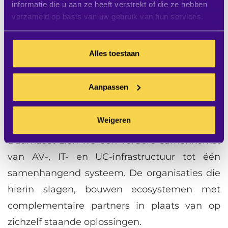
waardoor geïntegreerde platforms ontstaan
informatie die u aan ze heeft verstrekt of die ze hebben
verzameld op basis van uw gebruik van hun services.
waarin compute, speakers, microfoons en
control als één geheel functioneren. Dit
betekent meer consistentie in
Alles toestaan
gebruikerservaring, minder afhankelijkheid
van derden, snellere en eenvoudigere
Aanpassen
implementatie en een betere lifecycle-
controle.
Weigeren
Daarnaast zien we een verdere samenkomst
van AV-, IT- en UC-infrastructuur tot één
samenhangend systeem. De organisaties die
hierin slagen, bouwen ecosystemen met
complementaire partners in plaats van op
zichzelf staande oplossingen.