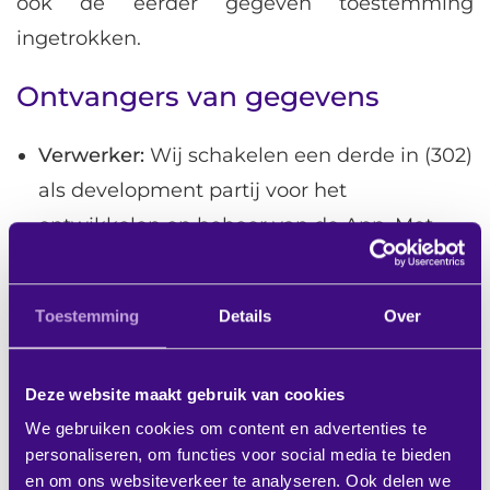
ook de eerder gegeven toestemming
ingetrokken.
Ontvangers van gegevens
Verwerker:
Wij schakelen een derde in (302)
als development partij voor het
ontwikkelen en beheer van de App. Met
deze partij hebben wij een
verwerkersovereenkomst gesloten om de
Toestemming
Details
Over
bescherming van jouw persoonsgegevens
te waarborgen. Deze verwerkers handelen
Deze website maakt gebruik van cookies
uitsluitend volgens onze instructies en
We gebruiken cookies om content en advertenties te
hebben geen zelfstandige zeggenschap
personaliseren, om functies voor social media te bieden
over de gegevens.
en om ons websiteverkeer te analyseren. Ook delen we