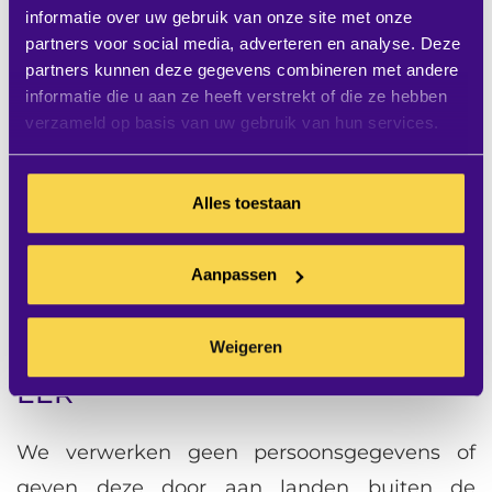
Wettelijke verplichtingen:
Indien wij
informatie over uw gebruik van onze site met onze
partners voor social media, adverteren en analyse. Deze
wettelijk verplicht zijn, delen wij je
partners kunnen deze gegevens combineren met andere
persoonsgegevens met relevante
informatie die u aan ze heeft verstrekt of die ze hebben
autoriteiten zoals toezichthoudende
verzameld op basis van uw gebruik van hun services.
instanties, belastingautoriteiten of
opsporingsdiensten. Dit gebeurt alleen
Alles toestaan
wanneer dit noodzakelijk is om te voldoen
aan wettelijke verplichtingen of
Aanpassen
gerechtelijke bevelen.
Weigeren
Gegevensoverdracht buiten de
EER
We verwerken geen persoonsgegevens of
geven deze door aan landen buiten de