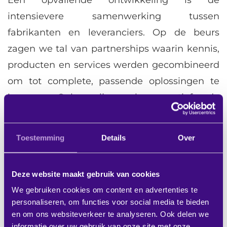
intensievere samenwerking tussen
fabrikanten en leveranciers. Op de beurs
zagen we tal van partnerships waarin kennis,
producten en services werden gecombineerd
om tot complete, passende oplossingen te
komen. Ook wij zoeken actief de
samenwerking op om complete,
geïntegreerde oplossingen te leveren, van
Toestemming
Details
Over
interieur tot AV- en IT-technologie.
6. Ruimte-in-ruimte en divers
Deze website maakt gebruik van cookies
ingerichte zones
We gebruiken cookies om content en advertenties te
personaliseren, om functies voor social media te bieden
en om ons websiteverkeer te analyseren. Ook delen we
Van akoestische ruimtes-in-ruimtes tot zones
informatie over uw gebruik van onze site met onze