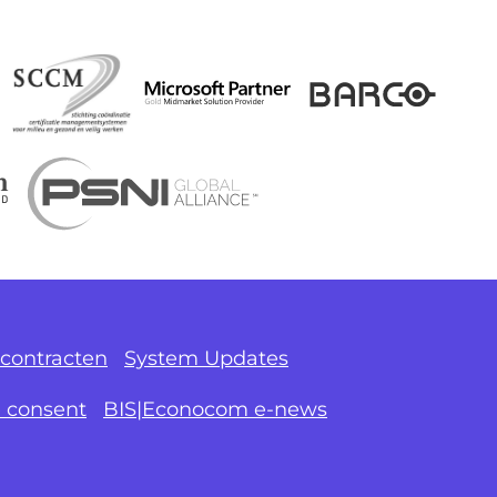
contracten
System Updates
e consent
BIS|Econocom e-news