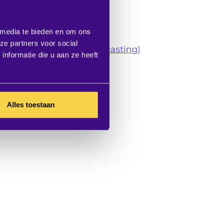
Hybride kantoor
Collaboration
 media te bieden en om ons
Videoconference
ze partners voor social
Digital signage (narrowcasting)
nformatie die u aan ze heeft
Room- & desk booking
As-a-Service
Interior Projects
Alles toestaan
Digitale receptie