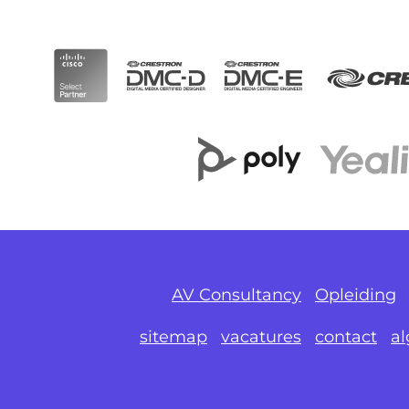
AV Consultancy
Opleiding
sitemap
vacatures
contact
a