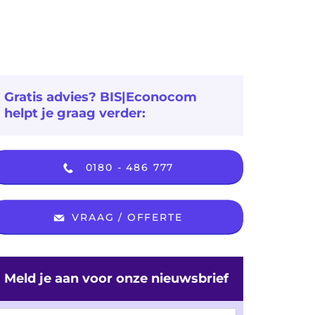
Gratis advies? BIS|Econocom
helpt je graag verder:
0180 - 486 777
VRAAG / OFFERTE
Meld je aan voor onze nieuwsbrief