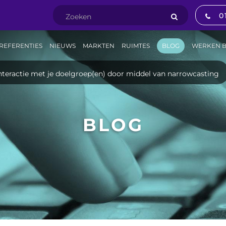
0
REFERENTIES
NIEUWS
MARKTEN
RUIMTES
BLOG
WERKEN B
interactie met je doelgroep(en) door middel van narrowcasting
BLOG