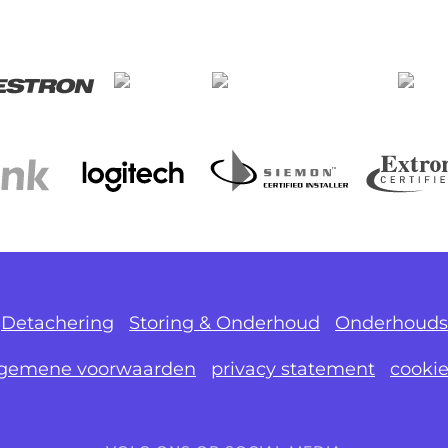
Detachering
Storing & Onderhoud
Onderhouds
lgemene voorwaarden
privacy statement
cooki