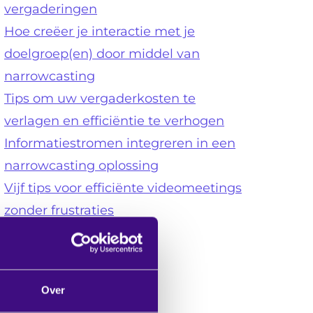
vergaderingen
Hoe creëer je interactie met je
doelgroep(en) door middel van
narrowcasting
Tips om uw vergaderkosten te
verlagen en efficiëntie te verhogen
Informatiestromen integreren in een
narrowcasting oplossing
Vijf tips voor efficiënte videomeetings
zonder frustraties
logs per onderwerp
Audiovisuele inrichting
Over
Vergaderen