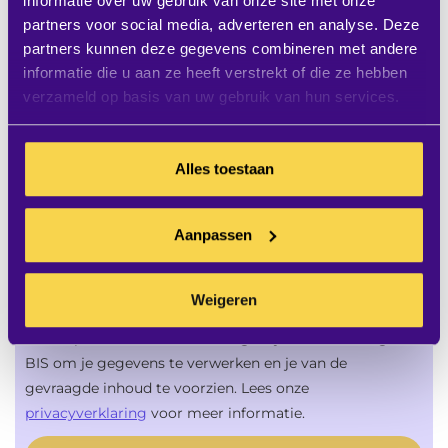
informatie over uw gebruik van onze site met onze
partners voor social media, adverteren en analyse. Deze
partners kunnen deze gegevens combineren met andere
0180 - 486 777
informatie die u aan ze heeft verstrekt of die ze hebben
verzameld op basis van uw gebruik van hun services.
VRAAG / OFFERTE
Alles toestaan
Meld je aan voor onze nieuwsbrief
Aanpassen
Weigeren
Door op aanmelden te klikken geef je toestemming aan
BIS om je gegevens te verwerken en je van de
gevraagde inhoud te voorzien. Lees onze
privacyverklaring
voor meer informatie.