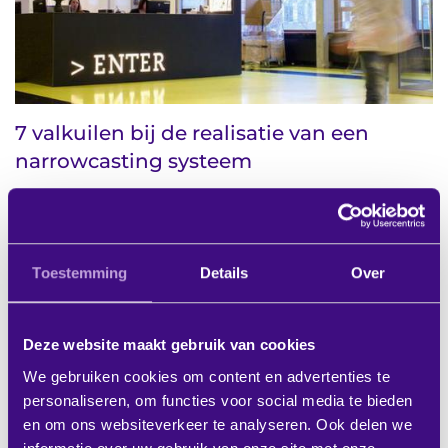
7 valkuilen bij de realisatie van een
narrowcasting systeem
Misschien heb je de opdracht gekregen om
een narrowcasting systeem aan te schaffen
voor je ...
lees meer
Toestemming
Details
Over
08-06-2020 13:32
Deze website maakt gebruik van cookies
Bekijk ons volledige blog archief
We gebruiken cookies om content en advertenties te
personaliseren, om functies voor social media te bieden
Gratis advies? BIS|Econocom helpt je
en om ons websiteverkeer te analyseren. Ook delen we
graag verder: