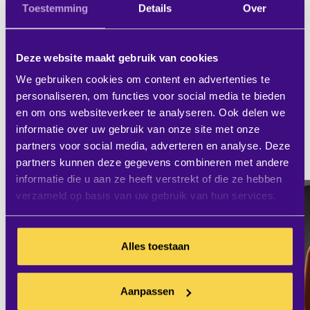
Toestemming
Details
Over
touchscreen een goed alternatief zijn voor
een digibord.
Deze website maakt gebruik van cookies
Wil je gratis persoonlijk advies of meer
We gebruiken cookies om content en advertenties te
informatie over de verschillen tussen een
personaliseren, om functies voor social media te bieden
touchscreen en een digibord? Bel met onze
en om ons websiteverkeer te analyseren. Ook delen we
informatie over uw gebruik van onze site met onze
specialisten
0180 - 486 777
.
partners voor social media, adverteren en analyse. Deze
partners kunnen deze gegevens combineren met andere
informatie die u aan ze heeft verstrekt of die ze hebben
verzameld op basis van uw gebruik van hun services.
Alles toestaan
Aanpassen