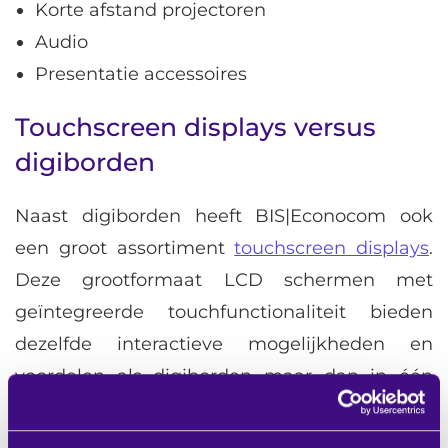
Korte afstand projectoren
Audio
Presentatie accessoires
Touchscreen displays versus
digiborden
Naast digiborden heeft BIS|Econocom ook
een groot assortiment
touchscreen displays
.
Deze grootformaat LCD schermen met
geïntegreerde touchfunctionaliteit bieden
dezelfde interactieve mogelijkheden en
voordelen als digiborden maar dan in één
apparaat samengevoegd. Afhankelijk van
jouw omgeving en toepassing kan een