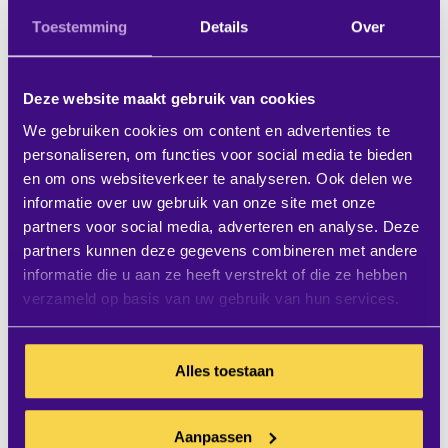
verschillende vergaderstijlen.
Toestemming
Details
Over
Energiekosten die onnodig hoog zijn door
slecht geoptimaliseerde verlichting,
schermen en klimaatregeling.
Deze website maakt gebruik van cookies
We gebruiken cookies om content en advertenties te
Een slimme boardroomindeling, met
personaliseren, om functies voor social media te bieden
modulaire meubels en efficiënte technologie,
en om ons websiteverkeer te analyseren. Ook delen we
informatie over uw gebruik van onze site met onze
kan helpen om de ruimte beter te benutten
partners voor social media, adverteren en analyse. Deze
en kosten te verlagen.
partners kunnen deze gegevens combineren met andere
informatie die u aan ze heeft verstrekt of die ze hebben
5. Verlies van talent en
verzameld op basis van uw gebruik van hun services.
tevredenheid
Alles toestaan
Werknemers en leiders willen werken in een
omgeving die hen ondersteunt in hun werk.
Aanpassen
Als de boardroom niet aan moderne