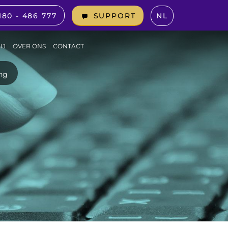
180 - 486 777
NL
SUPPORT
IJ
OVER ONS
CONTACT
ing