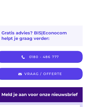
Gratis advies? BIS|Econocom
helpt je graag verder:
0180 - 486 777
VRAAG / OFFERTE
Meld je aan voor onze nieuwsbrief