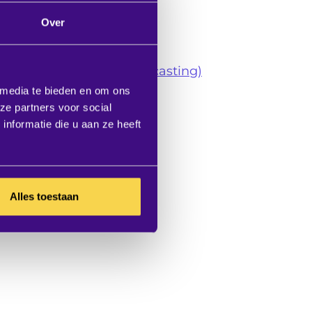
Hybride kantoor
Over
Collaboration
Videoconference
Digital signage (narrowcasting)
 media te bieden en om ons
Room- & desk booking
ze partners voor social
As-a-Service
nformatie die u aan ze heeft
Interior Projects
Digitale receptie
Alles toestaan