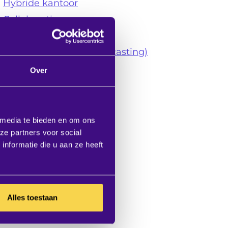
Hybride kantoor
Collaboration
Videoconference
Digital signage (narrowcasting)
Room- & desk booking
Over
As-a-Service
Interior Projects
Digitale receptie
 media te bieden en om ons
ze partners voor social
nformatie die u aan ze heeft
Alles toestaan