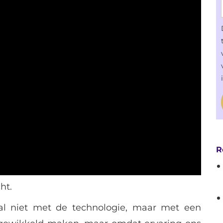
R
ht.
al niet met de technologie, maar met een