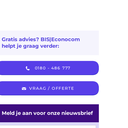
Gratis advies? BIS|Econocom
helpt je graag verder:
0180 - 486 777
VRAAG / OFFERTE
Meld je aan voor onze nieuwsbrief