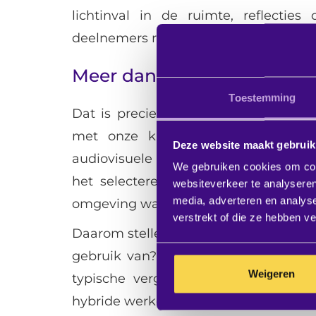
lichtinval in de ruimte, reflecti
deelnemers rond de tafel. Ook daar ki
Meer dan schermen en mic
Toestemming
Dat is precies wat we bedoelen w
met onze klanten. Natuurlijk bes
Deze website maakt gebruik
audiovisuele oplossingen te adviser
We gebruiken cookies om cont
het selecteren van de juiste produc
websiteverkeer te analyseren
media, adverteren en analys
omgeving waarin die technologie moe
verstrekt of die ze hebben v
Daarom stellen we vaak veel vragen.
gebruik van? Wat werkt vandaag goed
Weigeren
typische vergadering eruit? Welke 
hybride werken?