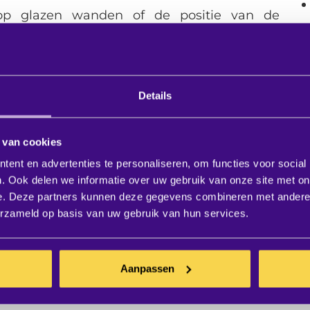
es op glazen wanden of de positie van de
jken we verder dan de technologie alleen.
rofoons
Details
anneer we zeggen dat we graag meedenken
chikken we over de kennis om de juiste
 van cookies
en. Maar onze meerwaarde zit niet alleen in
ent en advertenties te personaliseren, om functies voor social
ten. Ze zit vooral in het begrijpen van de
. Ook delen we informatie over uw gebruik van onze site met on
e. Deze partners kunnen deze gegevens combineren met andere i
t functioneren.
erzameld op basis van uw gebruik van hun services.
 Hoe wordt de ruimte gebruikt? Wie maakt er
? Wat zorgt voor frustratie? Hoe ziet een
Aanpassen
ambities heeft de organisatie op vlak van