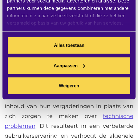
partners voor social media, adverteren en analyse. Deze
besproken AV apparatuur kunnen gebruikers
partners kunnen deze gegevens combineren met andere
snel vertrouwd raken met de systemen,
informatie die u aan ze heeft verstrekt of die ze hebben
verzameld op basis van uw gebruik van hun services.
waardoor ze minder tijd kwijt zijn aan het
leren omgaan met complexe technologieën
en meer tijd kunnen besteden aan waar het
Alles toestaan
echt om draait: effectieve samenwerking en
productieve vergaderingen.
Aanpassen
Bovendien minimaliseren deze oplossingen
Weigeren
fouten en technische haperingen, waardoor
gebruikers zich kunnen concentreren op de
inhoud van hun vergaderingen in plaats van
zich zorgen te maken over
technische
problemen
. Dit resulteert in een verbeterde
gebruikerservaring en verhoogt de algehele